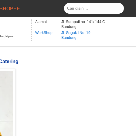
SHOPEE
Alamat
: Jl. Surapati no. 141/ 144 C
Bandung
WorkShop
: Jl. Gagak I No. 19
lor, kipas
Bandung
 Catering