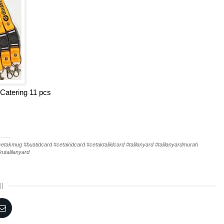
i Catering 11 pcs
-----
akmug #buatidcard #cetakidcard #cetaktaliidcard #talilanyard #talilanyardmurah
utalilanyard
I