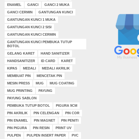
ENAMEL
GANCI
GANCI 2 MUKA
GANCI CERMIN
GANTUNGAN KUNCI
GANTUNGAN KUNCI 1 MUKA
GANTUNGAN KUNCI 2 SISI
GANTUNGAN KUNCI CERMIN
GANTUNGAN KUNCI PEMBUKA TUTUP
BOTOL
GELANG KARET
HAND SANITIZER
HANDSANITIZER
ID CARD
KARET
KIPAS
MEDALI
MEDALI AKRILIK
MEMBUAT PIN
MENCETAK PIN
MESIN PRESS
MUG
MUG COATING
MUG PRINTING
PAYUNG
PAYUNG SABLON
PEMBUKA TUTUP BOTOL
PIGURA 9CM
PIN AKRILIK
PIN CELENGAN
PIN COR
PIN ENAMEL
PIN MAGNET
PIN PENITI
PIN PIGURA
PIN RESIN
PRINT UV
PULPEN
PULPEN INSERT PAPER
PVC