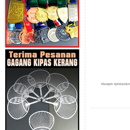
#buatpin #pinbandun