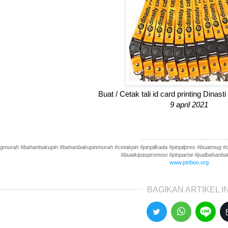
Buat / Cetak tali id card printing Dinast
9 april 2021
-------------------------------------------
gmurah #bahanbakupin #bahanbakupinmurah #cetakpin #pinpilkada #pinpilpres #buatmug #cet
#buatkipaspromosi #pinpartai #jualbahanbak
www.pinboo.org
BAGIKAN ARTIKEL IN