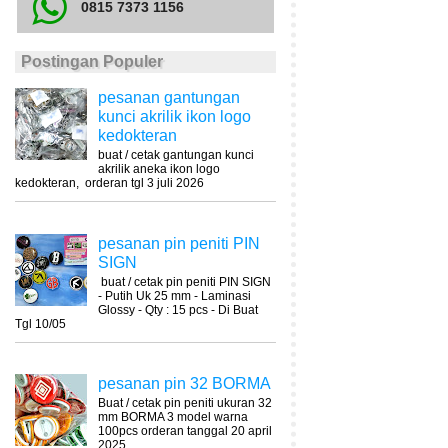
0815 7373 1156
Postingan Populer
pesanan gantungan
kunci akrilik ikon logo
kedokteran
buat / cetak gantungan kunci
akrilik aneka ikon logo
kedokteran, orderan tgl 3 juli 2026
pesanan pin peniti PIN
SIGN
buat / cetak pin peniti PIN SIGN
- Putih Uk 25 mm - Laminasi
Glossy - Qty : 15 pcs - Di Buat
Tgl 10/05
pesanan pin 32 BORMA
Buat / cetak pin peniti ukuran 32
mm BORMA 3 model warna
100pcs orderan tanggal 20 april
2025