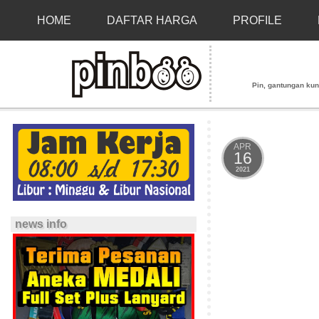
HOME
DAFTAR HARGA
PROFILE
Pin, gantungan kunci
APR
16
2021
news info