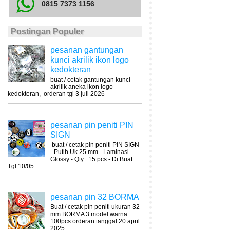
0815 7373 1156
Postingan Populer
pesanan gantungan
kunci akrilik ikon logo
kedokteran
buat / cetak gantungan kunci
akrilik aneka ikon logo
kedokteran, orderan tgl 3 juli 2026
pesanan pin peniti PIN
SIGN
buat / cetak pin peniti PIN SIGN
- Putih Uk 25 mm - Laminasi
Glossy - Qty : 15 pcs - Di Buat
Tgl 10/05
pesanan pin 32 BORMA
Buat / cetak pin peniti ukuran 32
mm BORMA 3 model warna
100pcs orderan tanggal 20 april
2025