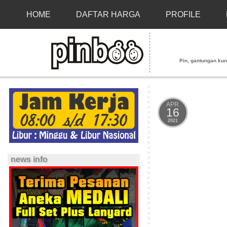
HOME
DAFTAR HARGA
PROFILE
Pin, gantungan kunci
APR
16
2021
news info