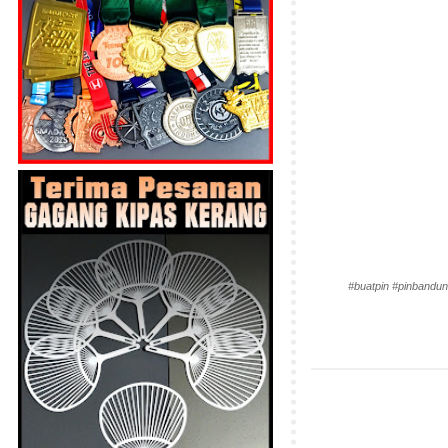
#buatpin #pinbandun