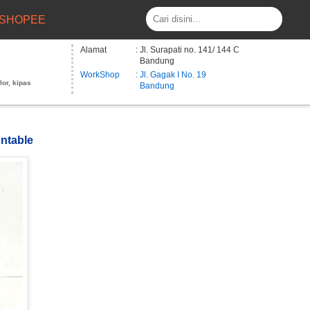
SHOPEE
Alamat
: Jl. Surapati no. 141/ 144 C
Bandung
WorkShop
: Jl. Gagak I No. 19
lor, kipas
Bandung
untable