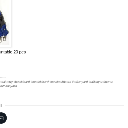
ountable 20 pcs
-----
akmug #buatidcard #cetakidcard #cetaktaliidcard #talilanyard #talilanyardmurah
utalilanyard
I