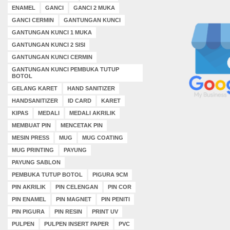
ENAMEL
GANCI
GANCI 2 MUKA
GANCI CERMIN
GANTUNGAN KUNCI
GANTUNGAN KUNCI 1 MUKA
GANTUNGAN KUNCI 2 SISI
GANTUNGAN KUNCI CERMIN
GANTUNGAN KUNCI PEMBUKA TUTUP
BOTOL
GELANG KARET
HAND SANITIZER
HANDSANITIZER
ID CARD
KARET
KIPAS
MEDALI
MEDALI AKRILIK
MEMBUAT PIN
MENCETAK PIN
MESIN PRESS
MUG
MUG COATING
MUG PRINTING
PAYUNG
PAYUNG SABLON
PEMBUKA TUTUP BOTOL
PIGURA 9CM
PIN AKRILIK
PIN CELENGAN
PIN COR
PIN ENAMEL
PIN MAGNET
PIN PENITI
PIN PIGURA
PIN RESIN
PRINT UV
PULPEN
PULPEN INSERT PAPER
PVC