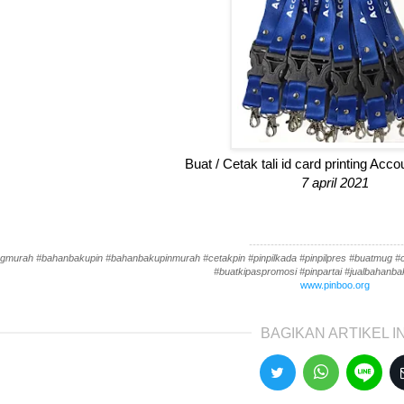
Buat / Cetak tali id card printing Acc
7 april 2021
-------------------------------------------
gmurah #bahanbakupin #bahanbakupinmurah #cetakpin #pinpilkada #pinpilpres #buatmug #cet
#buatkipaspromosi #pinpartai #jualbahanbak
www.pinboo.org
BAGIKAN ARTIKEL IN