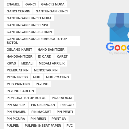
ENAMEL
GANCI
GANCI 2 MUKA
GANCI CERMIN
GANTUNGAN KUNCI
GANTUNGAN KUNCI 1 MUKA
GANTUNGAN KUNCI 2 SISI
GANTUNGAN KUNCI CERMIN
GANTUNGAN KUNCI PEMBUKA TUTUP
BOTOL
GELANG KARET
HAND SANITIZER
HANDSANITIZER
ID CARD
KARET
KIPAS
MEDALI
MEDALI AKRILIK
MEMBUAT PIN
MENCETAK PIN
MESIN PRESS
MUG
MUG COATING
MUG PRINTING
PAYUNG
PAYUNG SABLON
PEMBUKA TUTUP BOTOL
PIGURA 9CM
PIN AKRILIK
PIN CELENGAN
PIN COR
PIN ENAMEL
PIN MAGNET
PIN PENITI
PIN PIGURA
PIN RESIN
PRINT UV
PULPEN
PULPEN INSERT PAPER
PVC