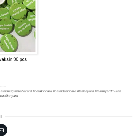
vaksin 90 pcs
-----
akmug #buatidcard #cetakidcard #cetaktaliidcard #talilanyard #talilanyardmurah
utalilanyard
I