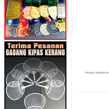
#buatpin #pinbandun