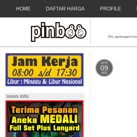
HOME
DAFTAR HARGA
PROFILE
Pin, gantungan kunci
APR
09
2021
news info