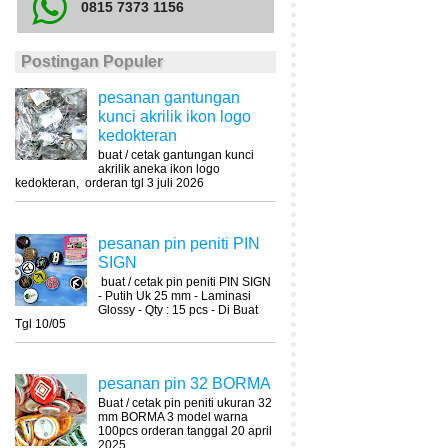
0815 7373 1156
Postingan Populer
pesanan gantungan
kunci akrilik ikon logo
kedokteran
buat / cetak gantungan kunci
akrilik aneka ikon logo
kedokteran, orderan tgl 3 juli 2026
pesanan pin peniti PIN
SIGN
buat / cetak pin peniti PIN SIGN
- Putih Uk 25 mm - Laminasi
Glossy - Qty : 15 pcs - Di Buat
Tgl 10/05
pesanan pin 32 BORMA
Buat / cetak pin peniti ukuran 32
mm BORMA 3 model warna
100pcs orderan tanggal 20 april
2025