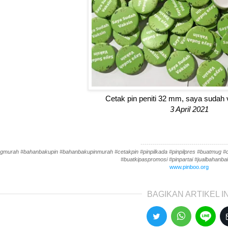
Cetak pin peniti 32 mm, saya sudah 
3 April 2021
-------------------------------------------
gmurah #bahanbakupin #bahanbakupinmurah #cetakpin #pinpilkada #pinpilpres #buatmug #cet
#buatkipaspromosi #pinpartai #jualbahanbak
www.pinboo.org
BAGIKAN ARTIKEL IN