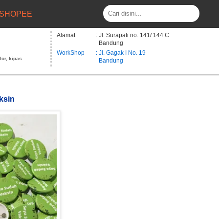
SHOPEE
Alamat
: Jl. Surapati no. 141/ 144 C
Bandung
WorkShop
: Jl. Gagak I No. 19
lor, kipas
Bandung
ksin