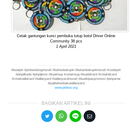
Cetak gantungan kunci pembuka tutup botol Driver Online
Community 38 pcs
1 April 2021
------------------------------------------------
#buatpin #pinbandungmurah #bahanbakupin #bahanbakupinmurah #cetakpin
#pinpilkada #pinpilpres #buatmug #cetakmug #buatidcard #cetakidcard
#cetaktaliidcard #talilanyard #talilanyardmurah #buatkipaspromosi #pinpartai
#jualbahanbakutalilanyard
www.pinboo.org
BAGIKAN ARTIKEL INI