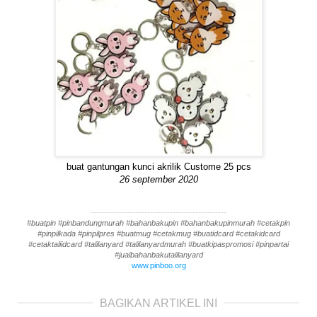
buat gantungan kunci akrilik Custome 25 pcs
26 september 2020
------------------------------------------------
#buatpin #pinbandungmurah #bahanbakupin #bahanbakupinmurah #cetakpin
#pinpilkada #pinpilpres #buatmug #cetakmug #buatidcard #cetakidcard
#cetaktaliidcard #talilanyard #talilanyardmurah #buatkipaspromosi #pinpartai
#jualbahanbakutalilanyard
www.pinboo.org
BAGIKAN ARTIKEL INI