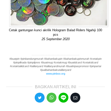
Cetak gantungan kunci akrilik Hologram Balad Riders Ngahiji 100
pcs
25 September 2020
------------------------------------------------
#buatpin #pinbandungmurah #bahanbakupin #bahanbakupinmurah #cetakpin
#pinpilkada #pinpilpres #buatmug #cetakmug #buatidcard #cetakidcard
#cetaktaliidcard #talilanyard #talilanyardmurah #buatkipaspromosi #pinpartai
#jualbahanbakutalilanyard
www.pinboo.org
BAGIKAN ARTIKEL INI