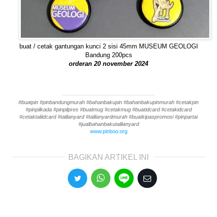
buat / cetak gantungan kunci 2 sisi 45mm MUSEUM GEOLOGI
Bandung 200pcs
orderan 20 november 2024
------------------------------------------------
#buatpin #pinbandungmurah #bahanbakupin #bahanbakupinmurah #cetakpin
#pinpilkada #pinpilpres #buatmug #cetakmug #buatidcard #cetakidcard
#cetaktaliidcard #talilanyard #talilanyardmurah #buatkipaspromosi #pinpartai
#jualbahanbakutalilanyard
www.pinboo.org
BAGIKAN ARTIKEL INI