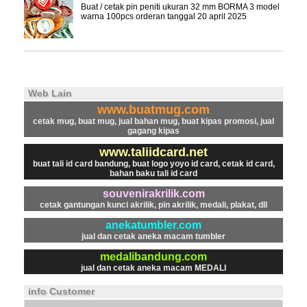
Buat / cetak pin peniti ukuran 32 mm BORMA 3 model
warna 100pcs orderan tanggal 20 april 2025
Web Lain
www.buatmug.com
cetak mug, buat mug, jual bahan mug, buat kipas promosi, jual
gagang kipas
www.taliidcard.net
buat tali id card bandung, buat logo yoyo id card, cetak id card,
bahan baku tali id card
souvenirakrilik.com
cetak gantungan kunci akrilik, pin akrilik, medali, plakat, dll
anekatumbler.com
jual dan cetak aneka macam tumbler
medalibandung.com
jual dan cetak aneka macam MEDALI
info Customer