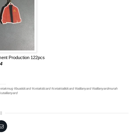
rment Production 122pcs
24
-----
akmug #buatidcard #cetakidcard #cetaktaliidcard #talilanyard #talilanyardmurah
utalilanyard
I