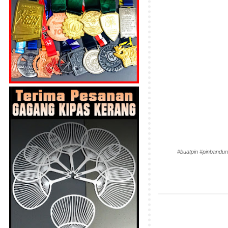
#buatpin #pinbandun