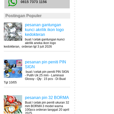
0815 7373 1156
Postingan Populer
pesanan gantungan
kunci akrilik ikon logo
kedokteran
buat / cetak gantungan kunci
akrilik aneka ikon logo
kedokteran, orderan tgl 3 juli 2026
pesanan pin peniti PIN
SIGN
buat / cetak pin peniti PIN SIGN
- Putih Uk 25 mm - Laminasi
Glossy - Qty : 15 pcs - Di Buat
Tgl 10/05
pesanan pin 32 BORMA
Buat / cetak pin peniti ukuran 32
mm BORMA 3 model warna
100pcs orderan tanggal 20 april
2025