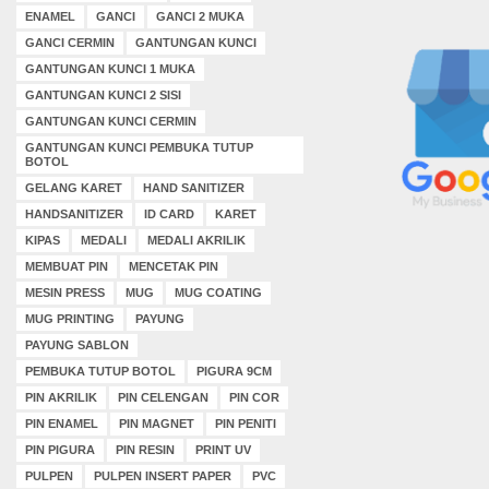
ENAMEL
GANCI
GANCI 2 MUKA
GANCI CERMIN
GANTUNGAN KUNCI
GANTUNGAN KUNCI 1 MUKA
GANTUNGAN KUNCI 2 SISI
GANTUNGAN KUNCI CERMIN
GANTUNGAN KUNCI PEMBUKA TUTUP
BOTOL
GELANG KARET
HAND SANITIZER
HANDSANITIZER
ID CARD
KARET
KIPAS
MEDALI
MEDALI AKRILIK
MEMBUAT PIN
MENCETAK PIN
MESIN PRESS
MUG
MUG COATING
MUG PRINTING
PAYUNG
PAYUNG SABLON
PEMBUKA TUTUP BOTOL
PIGURA 9CM
PIN AKRILIK
PIN CELENGAN
PIN COR
PIN ENAMEL
PIN MAGNET
PIN PENITI
PIN PIGURA
PIN RESIN
PRINT UV
PULPEN
PULPEN INSERT PAPER
PVC