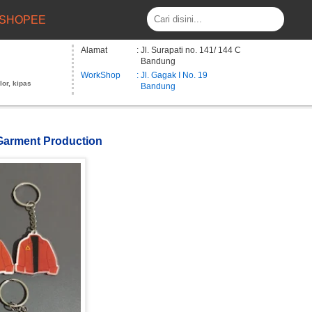
SHOPEE
Alamat
: Jl. Surapati no. 141/ 144 C
Bandung
WorkShop
: Jl. Gagak I No. 19
lor, kipas
Bandung
 Garment Production