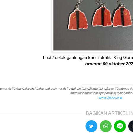
buat / cetak gantungan kunci akrilik King Ga
orderan 09 oktober 20
-------------------------------------------
gmurah #bahanbakupin #bahanbakupinmurah #cetakpin #pinpilkada #pinpilpres #buatmug #cet
#buatkipaspromosi #pinpartai #jualbahanbak
www.pinboo.org
BAGIKAN ARTIKEL IN