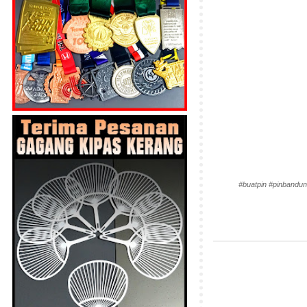
#buatpin #pinbandun