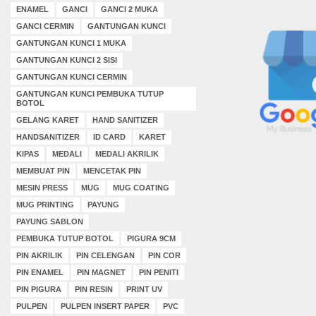
ENAMEL
GANCI
GANCI 2 MUKA
GANCI CERMIN
GANTUNGAN KUNCI
GANTUNGAN KUNCI 1 MUKA
GANTUNGAN KUNCI 2 SISI
GANTUNGAN KUNCI CERMIN
GANTUNGAN KUNCI PEMBUKA TUTUP
BOTOL
GELANG KARET
HAND SANITIZER
HANDSANITIZER
ID CARD
KARET
KIPAS
MEDALI
MEDALI AKRILIK
MEMBUAT PIN
MENCETAK PIN
MESIN PRESS
MUG
MUG COATING
MUG PRINTING
PAYUNG
PAYUNG SABLON
PEMBUKA TUTUP BOTOL
PIGURA 9CM
PIN AKRILIK
PIN CELENGAN
PIN COR
PIN ENAMEL
PIN MAGNET
PIN PENITI
PIN PIGURA
PIN RESIN
PRINT UV
PULPEN
PULPEN INSERT PAPER
PVC