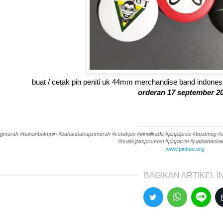
buat / cetak pin peniti uk 44mm merchandise band indonesi
orderan 17 september 2
-------------------------------------------
gmurah #bahanbakupin #bahanbakupinmurah #cetakpin #pinpilkada #pinpilpres #buatmug #cet
#buatkipaspromosi #pinpartai #jualbahanbak
www.pinboo.org
BAGIKAN ARTIKEL IN