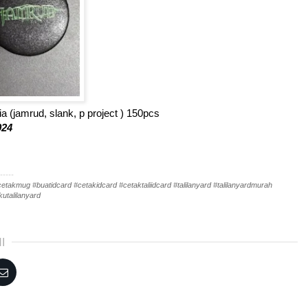
a (jamrud, slank, p project ) 150pcs
024
-----
akmug #buatidcard #cetakidcard #cetaktaliidcard #talilanyard #talilanyardmurah
utalilanyard
I