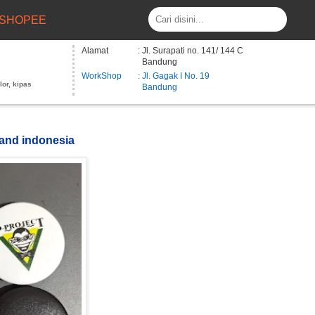
SHOPEE
Alamat
: Jl. Surapati no. 141/ 144 C
Bandung
WorkShop
: Jl. Gagak I No. 19
lor, kipas
Bandung
band indonesia