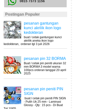
0815 7373 1156
Postingan Populer
pesanan gantungan
kunci akrilik ikon logo
kedokteran
buat / cetak gantungan kunci
akrilik aneka ikon logo
kedokteran, orderan tgl 3 juli 2026
pesanan pin 32 BORMA
Buat / cetak pin peniti ukuran 32
mm BORMA 3 model warna
100pcs orderan tanggal 20 april
2025
pesanan pin peniti PIN
SIGN
buat / cetak pin peniti PIN SIGN
- Putih Uk 25 mm - Laminasi
Glossy - Qty : 15 pcs - Di Buat
Tgl 10/05