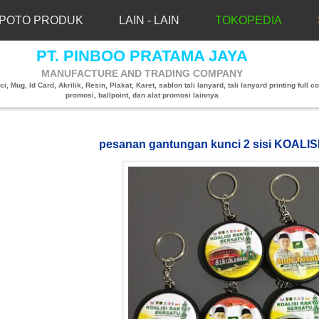
POTO PRODUK
LAIN - LAIN
TOKOPEDIA
PT. PINBOO PRATAMA JAYA
MANUFACTURE AND TRADING COMPANY
, Mug, Id Card, Akrilik, Resin, Plakat, Karet, sablon tali lanyard, tali lanyard printing full co
promosi, ballpoint, dan alat promosi lainnya
pesanan gantungan kunci 2 sisi KOAL