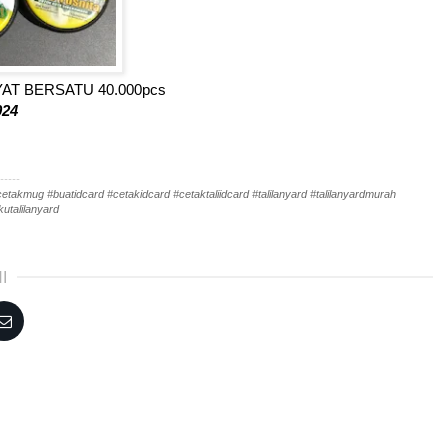
AKYAT BERSATU 40.000pcs
024
-----
akmug #buatidcard #cetakidcard #cetaktaliidcard #talilanyard #talilanyardmurah
utalilanyard
I