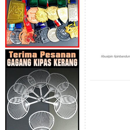
#buatpin #pinbandun