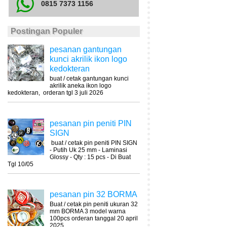
0815 7373 1156
Postingan Populer
pesanan gantungan
kunci akrilik ikon logo
kedokteran
buat / cetak gantungan kunci
akrilik aneka ikon logo
kedokteran, orderan tgl 3 juli 2026
pesanan pin peniti PIN
SIGN
buat / cetak pin peniti PIN SIGN
- Putih Uk 25 mm - Laminasi
Glossy - Qty : 15 pcs - Di Buat
Tgl 10/05
pesanan pin 32 BORMA
Buat / cetak pin peniti ukuran 32
mm BORMA 3 model warna
100pcs orderan tanggal 20 april
2025