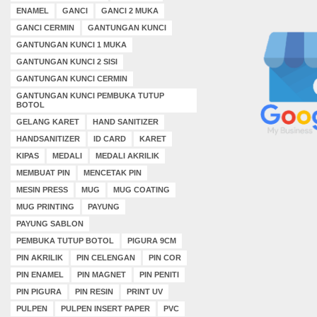
ENAMEL
GANCI
GANCI 2 MUKA
GANCI CERMIN
GANTUNGAN KUNCI
GANTUNGAN KUNCI 1 MUKA
GANTUNGAN KUNCI 2 SISI
GANTUNGAN KUNCI CERMIN
GANTUNGAN KUNCI PEMBUKA TUTUP
BOTOL
GELANG KARET
HAND SANITIZER
HANDSANITIZER
ID CARD
KARET
KIPAS
MEDALI
MEDALI AKRILIK
MEMBUAT PIN
MENCETAK PIN
MESIN PRESS
MUG
MUG COATING
MUG PRINTING
PAYUNG
PAYUNG SABLON
PEMBUKA TUTUP BOTOL
PIGURA 9CM
PIN AKRILIK
PIN CELENGAN
PIN COR
PIN ENAMEL
PIN MAGNET
PIN PENITI
PIN PIGURA
PIN RESIN
PRINT UV
PULPEN
PULPEN INSERT PAPER
PVC