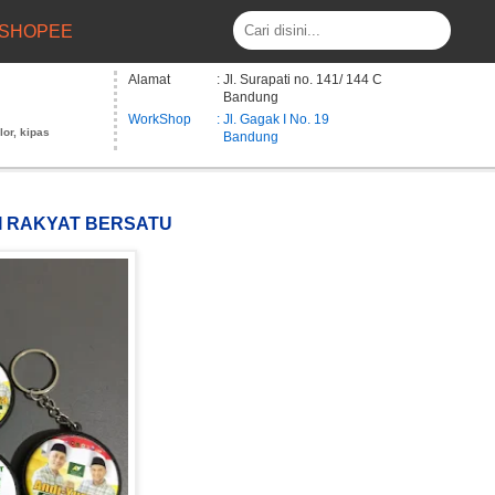
SHOPEE
Alamat
: Jl. Surapati no. 141/ 144 C
Bandung
WorkShop
: Jl. Gagak I No. 19
lor, kipas
Bandung
ISI RAKYAT BERSATU