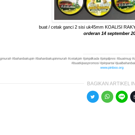
buat / cetak ganci 2 sisi uk45mm KOALISI R
orderan 14 september 2
-------------------------------------------
gmurah #bahanbakupin #bahanbakupinmurah #cetakpin #pinpilkada #pinpilpres #buatmug #cet
#buatkipaspromosi #pinpartai #jualbahanbak
www.pinboo.org
BAGIKAN ARTIKEL IN