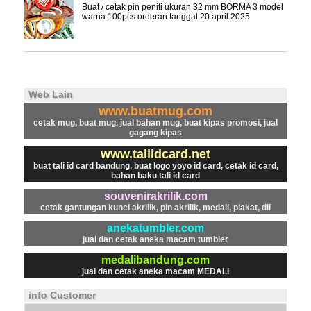
Buat / cetak pin peniti ukuran 32 mm BORMA 3 model
warna 100pcs orderan tanggal 20 april 2025
Web Lain
www.buatmug.com
cetak mug, buat mug, jual bahan mug, buat kipas promosi, jual
gagang kipas
www.taliidcard.net
buat tali id card bandung, buat logo yoyo id card, cetak id card,
bahan baku tali id card
souvenirakrilik.com
cetak gantungan kunci akrilik, pin akrilik, medali, plakat, dll
anekatumbler.com
jual dan cetak aneka macam tumbler
medalibandung.com
jual dan cetak aneka macam MEDALI
info Customer