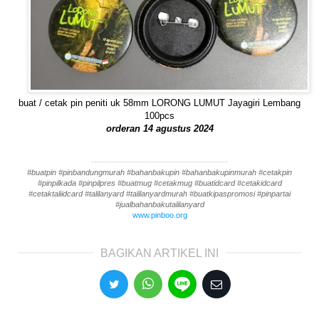
buat / cetak pin peniti uk 58mm LORONG LUMUT Jayagiri Lembang
100pcs
orderan 14 agustus 2024
------------------------------------------------
#buatpin #pinbandungmurah #bahanbakupin #bahanbakupinmurah #cetakpin
#pinpilkada #pinpilpres #buatmug #cetakmug #buatidcard #cetakidcard
#cetaktaliidcard #talilanyard #talilanyardmurah #buatkipaspromosi #pinpartai
#jualbahanbakutalilanyard
www.pinboo.org
BAGIKAN ARTIKEL INI