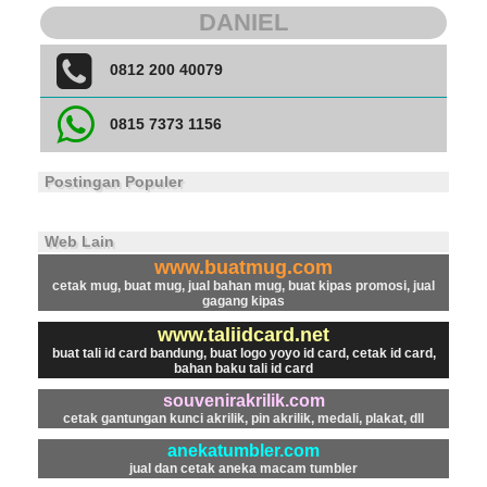
DANIEL
0812 200 40079
0815 7373 1156
Postingan Populer
Web Lain
www.buatmug.com
cetak mug, buat mug, jual bahan mug, buat kipas promosi, jual
gagang kipas
www.taliidcard.net
buat tali id card bandung, buat logo yoyo id card, cetak id card,
bahan baku tali id card
souvenirakrilik.com
cetak gantungan kunci akrilik, pin akrilik, medali, plakat, dll
anekatumbler.com
jual dan cetak aneka macam tumbler