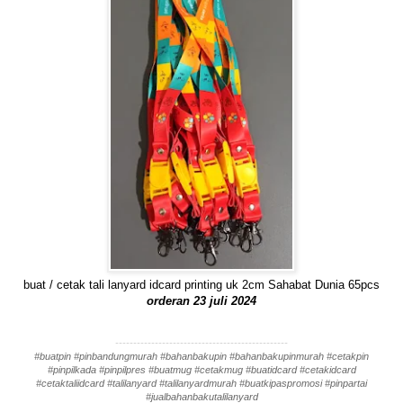
buat / cetak tali lanyard idcard printing uk 2cm Sahabat Dunia 65pcs
orderan 23 juli 2024
------------------------------------------------
#buatpin #pinbandungmurah #bahanbakupin #bahanbakupinmurah #cetakpin
#pinpilkada #pinpilpres #buatmug #cetakmug #buatidcard #cetakidcard
#cetaktaliidcard #talilanyard #talilanyardmurah #buatkipaspromosi #pinpartai
#jualbahanbakutalilanyard