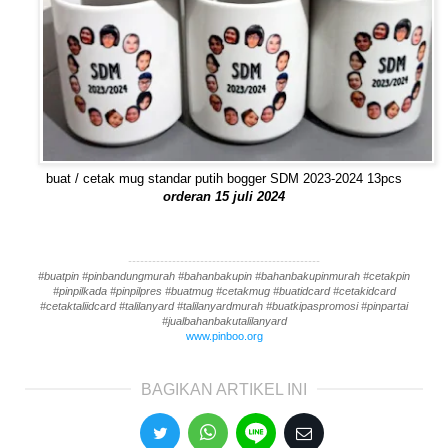
buat / cetak mug standar putih bogger SDM 2023-2024 13pcs
orderan 15 juli 2024
------------------------------------------------
#buatpin #pinbandungmurah #bahanbakupin #bahanbakupinmurah #cetakpin
#pinpilkada #pinpilpres #buatmug #cetakmug #buatidcard #cetakidcard
#cetaktaliidcard #talilanyard #talilanyardmurah #buatkipaspromosi #pinpartai
#jualbahanbakutalilanyard
www.pinboo.org
BAGIKAN ARTIKEL INI