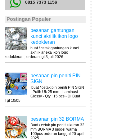
0815 7373 1156
Postingan Populer
pesanan gantungan
kunci akrilik ikon logo
kedokteran
buat / cetak gantungan kunci
akrilik aneka ikon logo
kedokteran, orderan tgl 3 juli 2026
pesanan pin peniti PIN
SIGN
buat / cetak pin peniti PIN SIGN
- Putih Uk 25 mm - Laminasi
Glossy - Qty : 15 pcs - Di Buat
Tgl 10/05
pesanan pin 32 BORMA
Buat / cetak pin peniti ukuran 32
mm BORMA 3 model warna
100pcs orderan tanggal 20 april
2025