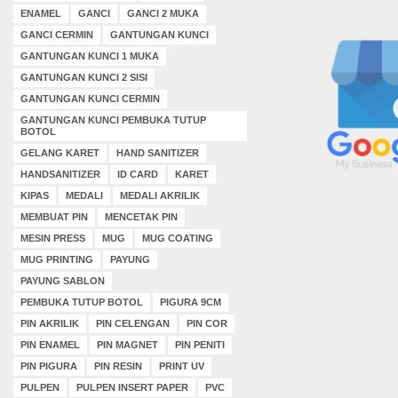
ENAMEL
GANCI
GANCI 2 MUKA
GANCI CERMIN
GANTUNGAN KUNCI
GANTUNGAN KUNCI 1 MUKA
GANTUNGAN KUNCI 2 SISI
GANTUNGAN KUNCI CERMIN
GANTUNGAN KUNCI PEMBUKA TUTUP
BOTOL
GELANG KARET
HAND SANITIZER
HANDSANITIZER
ID CARD
KARET
KIPAS
MEDALI
MEDALI AKRILIK
MEMBUAT PIN
MENCETAK PIN
MESIN PRESS
MUG
MUG COATING
MUG PRINTING
PAYUNG
PAYUNG SABLON
PEMBUKA TUTUP BOTOL
PIGURA 9CM
PIN AKRILIK
PIN CELENGAN
PIN COR
PIN ENAMEL
PIN MAGNET
PIN PENITI
PIN PIGURA
PIN RESIN
PRINT UV
PULPEN
PULPEN INSERT PAPER
PVC