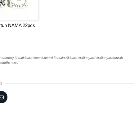
kartun NAMA 22pcs
-----
akmug #buatidcard #cetakidcard #cetaktaliidcard #talilanyard #talilanyardmurah
utalilanyard
I