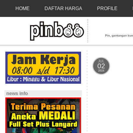
HOME
DAFTAR HARGA
PROFILE
Pin, gantungan kunci
JUL
02
2024
news info