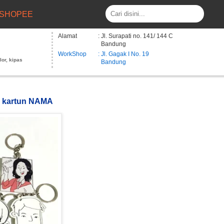
SHOPEE
Alamat
: Jl. Surapati no. 141/ 144 C
Bandung
WorkShop
: Jl. Gagak I No. 19
lor, kipas
Bandung
k kartun NAMA