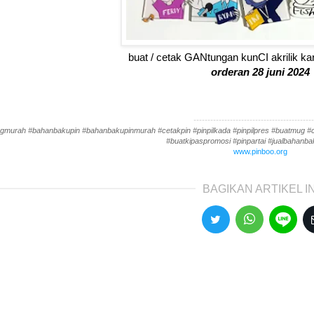
buat / cetak GANtungan kunCI akrilik 
orderan 28 juni 2024
-------------------------------------------
gmurah #bahanbakupin #bahanbakupinmurah #cetakpin #pinpilkada #pinpilpres #buatmug #cet
#buatkipaspromosi #pinpartai #jualbahanbak
www.pinboo.org
BAGIKAN ARTIKEL IN