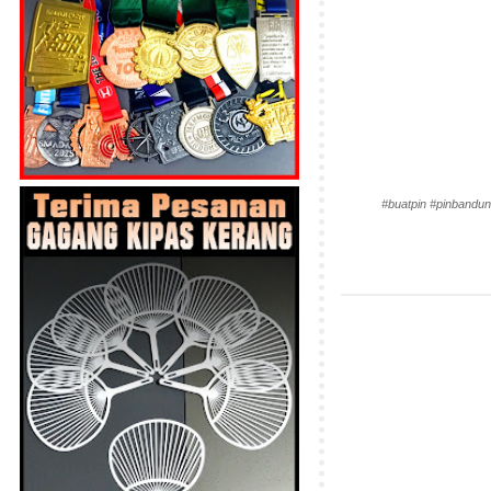
#buatpin #pinbandun