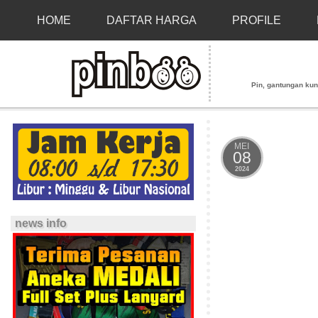
HOME
DAFTAR HARGA
PROFILE
Pin, gantungan kunci
MEI
08
2024
news info