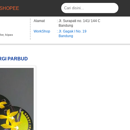
SHOPEE
Alamat
: Jl. Surapati no. 141/ 144 C
Bandung
WorkShop
: Jl. Gagak I No. 19
lor, kipas
Bandung
ARGI PARBUD