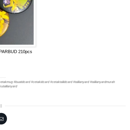
GI PARBUD 210pcs
-----
akmug #buatidcard #cetakidcard #cetaktaliidcard #talilanyard #talilanyardmurah
utalilanyard
I