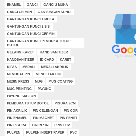
ENAMEL
GANCI
GANCI 2 MUKA
GANCI CERMIN
GANTUNGAN KUNCI
GANTUNGAN KUNCI 1 MUKA
GANTUNGAN KUNCI 2 SISI
GANTUNGAN KUNCI CERMIN
GANTUNGAN KUNCI PEMBUKA TUTUP
BOTOL
GELANG KARET
HAND SANITIZER
HANDSANITIZER
ID CARD
KARET
KIPAS
MEDALI
MEDALI AKRILIK
MEMBUAT PIN
MENCETAK PIN
MESIN PRESS
MUG
MUG COATING
MUG PRINTING
PAYUNG
PAYUNG SABLON
PEMBUKA TUTUP BOTOL
PIGURA 9CM
PIN AKRILIK
PIN CELENGAN
PIN COR
PIN ENAMEL
PIN MAGNET
PIN PENITI
PIN PIGURA
PIN RESIN
PRINT UV
PULPEN
PULPEN INSERT PAPER
PVC