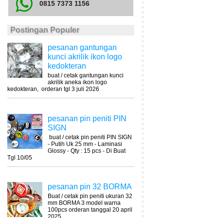
0815 7373 1156
Postingan Populer
pesanan gantungan
kunci akrilik ikon logo
kedokteran
buat / cetak gantungan kunci
akrilik aneka ikon logo
kedokteran, orderan tgl 3 juli 2026
pesanan pin peniti PIN
SIGN
buat / cetak pin peniti PIN SIGN
- Putih Uk 25 mm - Laminasi
Glossy - Qty : 15 pcs - Di Buat
Tgl 10/05
pesanan pin 32 BORMA
Buat / cetak pin peniti ukuran 32
mm BORMA 3 model warna
100pcs orderan tanggal 20 april
2025