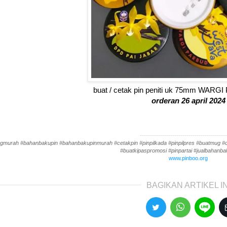
buat / cetak pin peniti uk 75mm WAR
orderan 26 april 2024
-------------------------------------------
gmurah #bahanbakupin #bahanbakupinmurah #cetakpin #pinpilkada #pinpilpres #buatmug #cet
#buatkipaspromosi #pinpartai #jualbahanbak
www.pinboo.org
BAGIKAN ARTIKEL IN