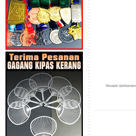
#buatpin #pinbandun