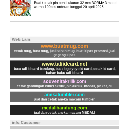
Buat / cetak pin peniti ukuran 32 mm BORMA 3 model
warna 100pcs orderan tanggal 20 april 2025
Web Lain
www.buatmug.com
cetak mug, buat mug, jual bahan mug, buat kipas promosi, jual
gagang kipas
www.taliidcard.net
buat tali id card bandung, buat logo yoyo id card, cetak id card,
bahan baku tali id card
souvenirakrilik.com
cetak gantungan kunci akrilik, pin akrilik, medali, plakat, dll
anekatumbler.com
jual dan cetak aneka macam tumbler
medalibandung.com
jual dan cetak aneka macam MEDALI
info Customer