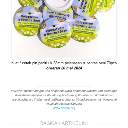
buat / cetak pin peniti uk 58mm pelepasan & pentas seni 70pcs
orderan 20 mei 2024
------------------------------------------------
#buatpin #pinbandungmurah #bahanbakupin #bahanbakupinmurah #cetakpin
#pinpilkada #pinpilpres #buatmug #cetakmug #buatidcard #cetakidcard
#cetaktaliidcard #talilanyard #talilanyardmurah #buatkipaspromosi #pinpartai
#jualbahanbakutalilanyard
www.pinboo.org
BAGIKAN ARTIKEL INI