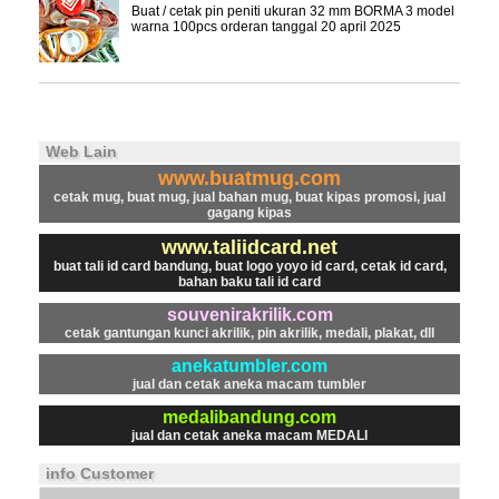
Buat / cetak pin peniti ukuran 32 mm BORMA 3 model
warna 100pcs orderan tanggal 20 april 2025
Web Lain
www.buatmug.com
cetak mug, buat mug, jual bahan mug, buat kipas promosi, jual
gagang kipas
www.taliidcard.net
buat tali id card bandung, buat logo yoyo id card, cetak id card,
bahan baku tali id card
souvenirakrilik.com
cetak gantungan kunci akrilik, pin akrilik, medali, plakat, dll
anekatumbler.com
jual dan cetak aneka macam tumbler
medalibandung.com
jual dan cetak aneka macam MEDALI
info Customer