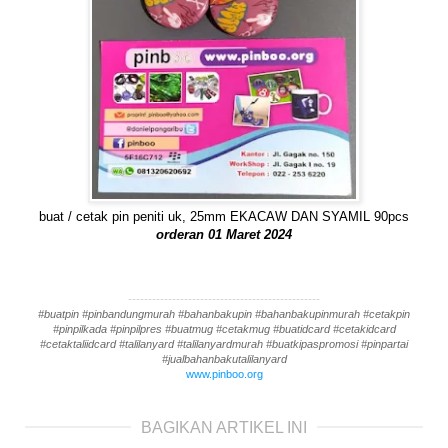
buat / cetak pin peniti uk, 25mm EKACAW DAN SYAMIL 90pcs
orderan 01 Maret 2024
------------------------------------------------
#buatpin #pinbandungmurah #bahanbakupin #bahanbakupinmurah #cetakpin
#pinpilkada #pinpilpres #buatmug #cetakmug #buatidcard #cetakidcard
#cetaktaliidcard #talilanyard #talilanyardmurah #buatkipaspromosi #pinpartai
#jualbahanbakutalilanyard
www.pinboo.org
BAGIKAN ARTIKEL INI