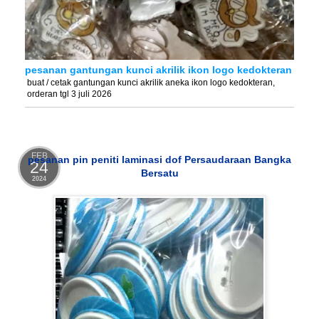
pesanan gantungan kunci akrilik ikon logo kedokteran
buat / cetak gantungan kunci akrilik aneka ikon logo kedokteran,
orderan tgl 3 juli 2026
FEB
pesanan pin peniti laminasi dof Persaudaraan Bangka
24
Bersatu
2024