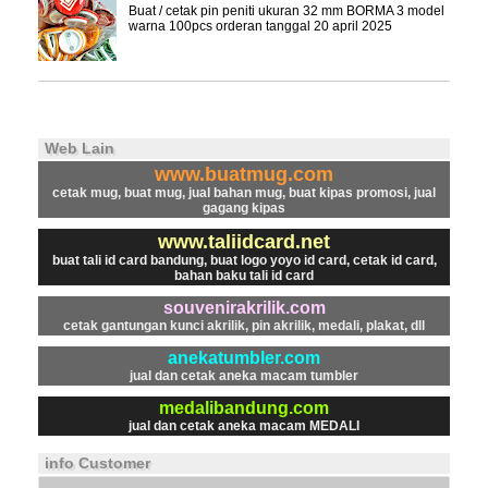
Buat / cetak pin peniti ukuran 32 mm BORMA 3 model
warna 100pcs orderan tanggal 20 april 2025
Web Lain
www.buatmug.com
cetak mug, buat mug, jual bahan mug, buat kipas promosi, jual
gagang kipas
www.taliidcard.net
buat tali id card bandung, buat logo yoyo id card, cetak id card,
bahan baku tali id card
souvenirakrilik.com
cetak gantungan kunci akrilik, pin akrilik, medali, plakat, dll
anekatumbler.com
jual dan cetak aneka macam tumbler
medalibandung.com
jual dan cetak aneka macam MEDALI
info Customer