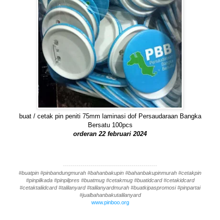
buat / cetak pin peniti 75mm laminasi dof Persaudaraan Bangka
Bersatu 100pcs
orderan 22 februari 2024
------------------------------------------------
#buatpin #pinbandungmurah #bahanbakupin #bahanbakupinmurah #cetakpin
#pinpilkada #pinpilpres #buatmug #cetakmug #buatidcard #cetakidcard
#cetaktaliidcard #talilanyard #talilanyardmurah #buatkipaspromosi #pinpartai
#jualbahanbakutalilanyard
www.pinboo.org