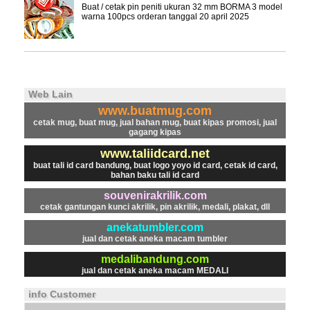
Buat / cetak pin peniti ukuran 32 mm BORMA 3 model
warna 100pcs orderan tanggal 20 april 2025
Web Lain
www.buatmug.com
cetak mug, buat mug, jual bahan mug, buat kipas promosi, jual
gagang kipas
www.taliidcard.net
buat tali id card bandung, buat logo yoyo id card, cetak id card,
bahan baku tali id card
souvenirakrilik.com
cetak gantungan kunci akrilik, pin akrilik, medali, plakat, dll
anekatumbler.com
jual dan cetak aneka macam tumbler
medalibandung.com
jual dan cetak aneka macam MEDALI
info Customer