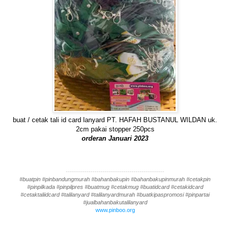
buat / cetak tali id card lanyard PT. HAFAH BUSTANUL WILDAN uk.
2cm pakai stopper 250pcs
orderan Januari 2023
------------------------------------------------
#buatpin #pinbandungmurah #bahanbakupin #bahanbakupinmurah #cetakpin
#pinpilkada #pinpilpres #buatmug #cetakmug #buatidcard #cetakidcard
#cetaktaliidcard #talilanyard #talilanyardmurah #buatkipaspromosi #pinpartai
#jualbahanbakutalilanyard
www.pinboo.org