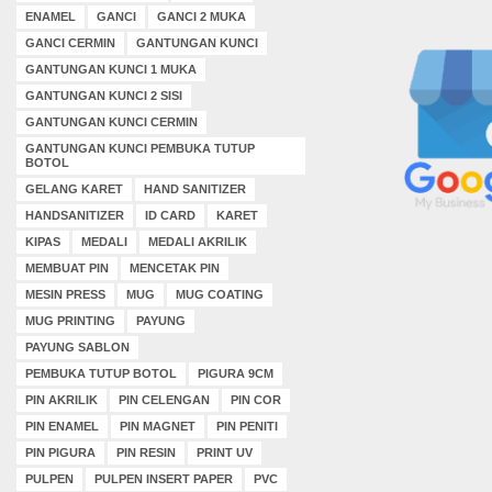
ENAMEL
GANCI
GANCI 2 MUKA
GANCI CERMIN
GANTUNGAN KUNCI
GANTUNGAN KUNCI 1 MUKA
GANTUNGAN KUNCI 2 SISI
GANTUNGAN KUNCI CERMIN
GANTUNGAN KUNCI PEMBUKA TUTUP
BOTOL
GELANG KARET
HAND SANITIZER
HANDSANITIZER
ID CARD
KARET
KIPAS
MEDALI
MEDALI AKRILIK
MEMBUAT PIN
MENCETAK PIN
MESIN PRESS
MUG
MUG COATING
MUG PRINTING
PAYUNG
PAYUNG SABLON
PEMBUKA TUTUP BOTOL
PIGURA 9CM
PIN AKRILIK
PIN CELENGAN
PIN COR
PIN ENAMEL
PIN MAGNET
PIN PENITI
PIN PIGURA
PIN RESIN
PRINT UV
PULPEN
PULPEN INSERT PAPER
PVC