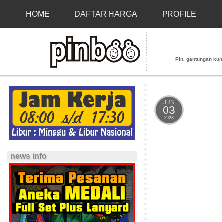
HOME
DAFTAR HARGA
PROFILE
Pin, gantungan kunci
JUN
03
2023
news info