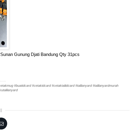
IN Sunan Gunung Djati Bandung Qty 31pcs
-----
akmug #buatidcard #cetakidcard #cetaktaliidcard #talilanyard #talilanyardmurah
utalilanyard
I