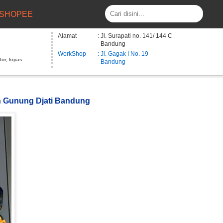
SHOPEE
Alamat
: Jl. Surapati no. 141/ 144 C
Bandung
WorkShop
: Jl. Gagak I No. 19
lor, kipas
Bandung
an Gunung Djati Bandung