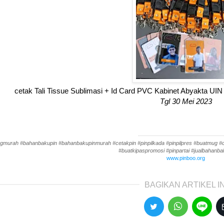
cetak Tali Tissue Sublimasi + Id Card PVC Kabinet Abyakta U
Tgl 30 Mei 2023
-------------------------------------------
gmurah #bahanbakupin #bahanbakupinmurah #cetakpin #pinpilkada #pinpilpres #buatmug #cet
#buatkipaspromosi #pinpartai #jualbahanbak
www.pinboo.org
BAGIKAN ARTIKEL IN