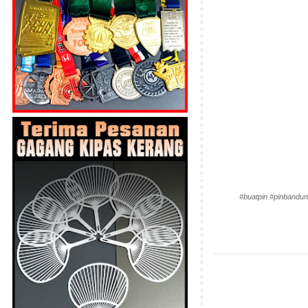
#buatpin #pinbandun