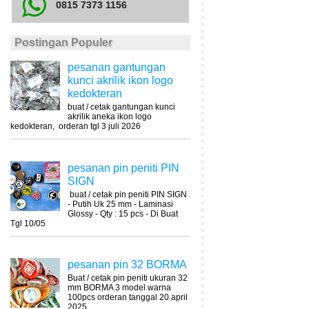
0815 7373 1156
Postingan Populer
pesanan gantungan
kunci akrilik ikon logo
kedokteran
buat / cetak gantungan kunci
akrilik aneka ikon logo
kedokteran, orderan tgl 3 juli 2026
pesanan pin peniti PIN
SIGN
buat / cetak pin peniti PIN SIGN
- Putih Uk 25 mm - Laminasi
Glossy - Qty : 15 pcs - Di Buat
Tgl 10/05
pesanan pin 32 BORMA
Buat / cetak pin peniti ukuran 32
mm BORMA 3 model warna
100pcs orderan tanggal 20 april
2025