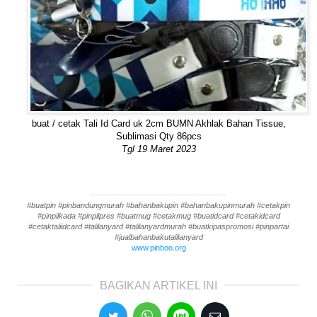
buat / cetak Tali Id Card uk 2cm BUMN Akhlak Bahan Tissue,
Sublimasi Qty 86pcs
Tgl 19 Maret 2023
------------------------------------------------
#buatpin #pinbandungmurah #bahanbakupin #bahanbakupinmurah #cetakpin
#pinpilkada #pinpilpres #buatmug #cetakmug #buatidcard #cetakidcard
#cetaktaliidcard #talilanyard #talilanyardmurah #buatkipaspromosi #pinpartai
#jualbahanbakutalilanyard
www.pinboo.org
BAGIKAN ARTIKEL INI