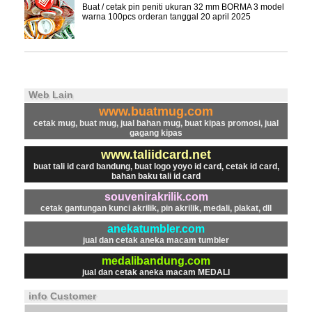
Buat / cetak pin peniti ukuran 32 mm BORMA 3 model
warna 100pcs orderan tanggal 20 april 2025
Web Lain
www.buatmug.com
cetak mug, buat mug, jual bahan mug, buat kipas promosi, jual
gagang kipas
www.taliidcard.net
buat tali id card bandung, buat logo yoyo id card, cetak id card,
bahan baku tali id card
souvenirakrilik.com
cetak gantungan kunci akrilik, pin akrilik, medali, plakat, dll
anekatumbler.com
jual dan cetak aneka macam tumbler
medalibandung.com
jual dan cetak aneka macam MEDALI
info Customer