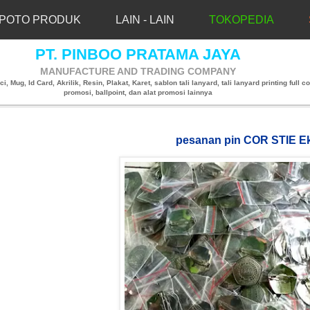
POTO PRODUK
LAIN - LAIN
TOKOPEDIA
PT. PINBOO PRATAMA JAYA
MANUFACTURE AND TRADING COMPANY
, Mug, Id Card, Akrilik, Resin, Plakat, Karet, sablon tali lanyard, tali lanyard printing full co
promosi, ballpoint, dan alat promosi lainnya
pesanan pin COR STIE Ek