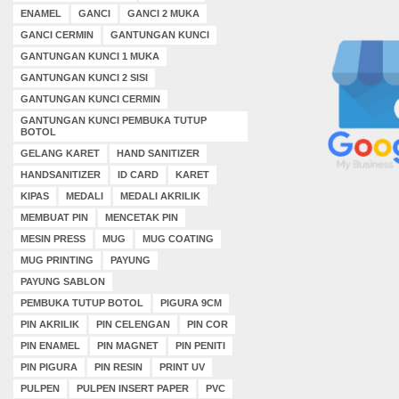
ENAMEL
GANCI
GANCI 2 MUKA
GANCI CERMIN
GANTUNGAN KUNCI
GANTUNGAN KUNCI 1 MUKA
GANTUNGAN KUNCI 2 SISI
GANTUNGAN KUNCI CERMIN
GANTUNGAN KUNCI PEMBUKA TUTUP
BOTOL
GELANG KARET
HAND SANITIZER
HANDSANITIZER
ID CARD
KARET
KIPAS
MEDALI
MEDALI AKRILIK
MEMBUAT PIN
MENCETAK PIN
MESIN PRESS
MUG
MUG COATING
MUG PRINTING
PAYUNG
PAYUNG SABLON
PEMBUKA TUTUP BOTOL
PIGURA 9CM
PIN AKRILIK
PIN CELENGAN
PIN COR
PIN ENAMEL
PIN MAGNET
PIN PENITI
PIN PIGURA
PIN RESIN
PRINT UV
PULPEN
PULPEN INSERT PAPER
PVC