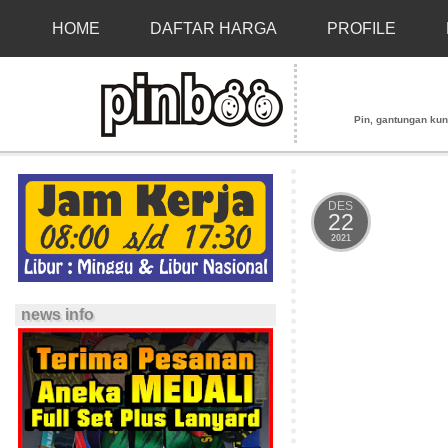
HOME
DAFTAR HARGA
PROFILE
Pin, gantungan kunci
DES
22
2021
news info