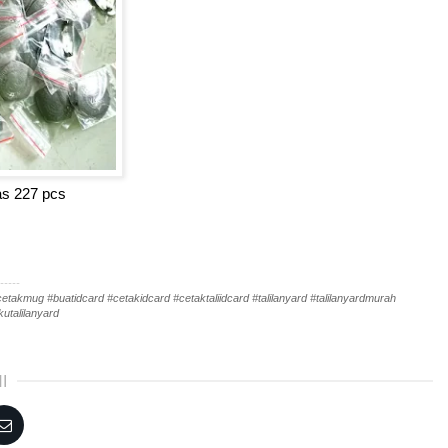
as 227 pcs
-----
akmug #buatidcard #cetakidcard #cetaktaliidcard #talilanyard #talilanyardmurah
utalilanyard
I