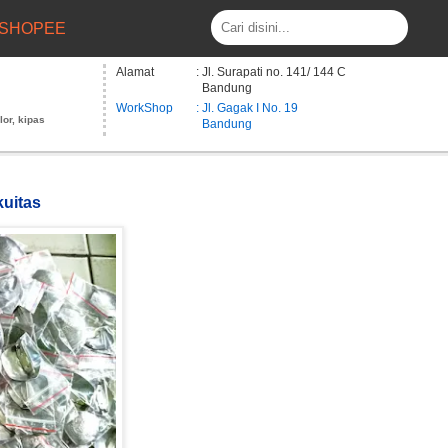
SHOPEE
Alamat
: Jl. Surapati no. 141/ 144 C
Bandung
WorkShop
: Jl. Gagak I No. 19
lor, kipas
Bandung
uitas