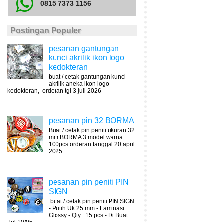
0815 7373 1156
Postingan Populer
pesanan gantungan
kunci akrilik ikon logo
kedokteran
buat / cetak gantungan kunci
akrilik aneka ikon logo
kedokteran, orderan tgl 3 juli 2026
pesanan pin 32 BORMA
Buat / cetak pin peniti ukuran 32
mm BORMA 3 model warna
100pcs orderan tanggal 20 april
2025
pesanan pin peniti PIN
SIGN
buat / cetak pin peniti PIN SIGN
- Putih Uk 25 mm - Laminasi
Glossy - Qty : 15 pcs - Di Buat