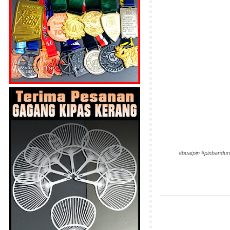
#buatpin #pinbandun