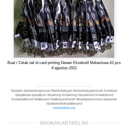
Buat / Cetak tali id card printing Dewan Eksekutif Mahasiswa 62 pcs
4 agustus 2021
------------------------------------------------
#buatpin #pinbandungmurah #bahanbakupin #bahanbakupinmurah #cetakpin
#pinpilkada #pinpilpres #buatmug #cetakmug #buatidcard #cetakidcard
#cetaktaliidcard #talilanyard #talilanyardmurah #buatkipaspromosi #pinpartai
#jualbahanbakutalilanyard
www.pinboo.org
BAGIKAN ARTIKEL INI