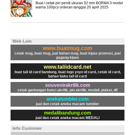
Buat / cetak pin peniti ukuran 32 mm BORMA 3 model
warna 100pcs orderan tanggal 20 april 2025
Web Lain
www.buatmug.com
cetak mug, buat mug, jual bahan mug, buat kipas promosi, jual
gagang kipas
www.taliidcard.net
buat tali id card bandung, buat logo yoyo id card, cetak id card,
bahan baku tali id card
souvenirakrilik.com
cetak gantungan kunci akrilik, pin akrilik, medali, plakat, dll
anekatumbler.com
jual dan cetak aneka macam tumbler
medalibandung.com
jual dan cetak aneka macam MEDALI
info Customer