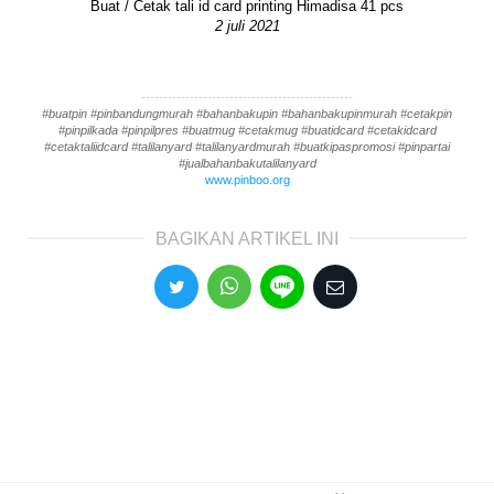
Buat / Cetak tali id card printing Himadisa 41 pcs
2 juli 2021
------------------------------------------------
#buatpin #pinbandungmurah #bahanbakupin #bahanbakupinmurah #cetakpin
#pinpilkada #pinpilpres #buatmug #cetakmug #buatidcard #cetakidcard
#cetaktaliidcard #talilanyard #talilanyardmurah #buatkipaspromosi #pinpartai
#jualbahanbakutalilanyard
www.pinboo.org
BAGIKAN ARTIKEL INI