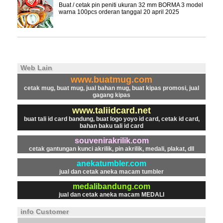
Buat / cetak pin peniti ukuran 32 mm BORMA 3 model
warna 100pcs orderan tanggal 20 april 2025
Web Lain
www.buatmug.com
cetak mug, buat mug, jual bahan mug, buat kipas promosi, jual
gagang kipas
www.taliidcard.net
buat tali id card bandung, buat logo yoyo id card, cetak id card,
bahan baku tali id card
souvenirakrilik.com
cetak gantungan kunci akrilik, pin akrilik, medali, plakat, dll
anekatumbler.com
jual dan cetak aneka macam tumbler
medalibandung.com
jual dan cetak aneka macam MEDALI
info Customer