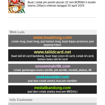
Buat / cetak pin peniti ukuran 32 mm BORMA 3 model
warna 100pcs orderan tanggal 20 april 2025
Web Lain
www.buatmug.com
cetak mug, buat mug, jual bahan mug, buat kipas promosi, jual
gagang kipas
www.taliidcard.net
buat tali id card bandung, buat logo yoyo id card, cetak id card,
bahan baku tali id card
souvenirakrilik.com
cetak gantungan kunci akrilik, pin akrilik, medali, plakat, dll
anekatumbler.com
jual dan cetak aneka macam tumbler
medalibandung.com
jual dan cetak aneka macam MEDALI
info Customer