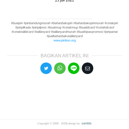
13 juli 2021
------------------------------------------------
#buatpin #pinbandungmurah #bahanbakupin #bahanbakupinmurah #cetakpin
#pinpilkada #pinpilpres #buatmug #cetakmug #buatidcard #cetakidcard
#cetaktaliidcard #talilanyard #talilanyardmurah #buatkipaspromosi #pinpartai
#jualbahanbakutalilanyard
www.pinboo.org
BAGIKAN ARTIKEL INI
sambis
Copyright © 2008 -
2026| design by: