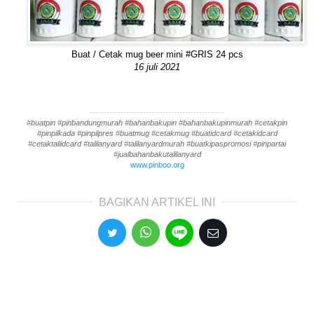
Buat / Cetak mug beer mini #GRIS 24 pcs
16 juli 2021
------------------------------------------------
#buatpin #pinbandungmurah #bahanbakupin #bahanbakupinmurah #cetakpin
#pinpilkada #pinpilpres #buatmug #cetakmug #buatidcard #cetakidcard
#cetaktaliidcard #talilanyard #talilanyardmurah #buatkipaspromosi #pinpartai
#jualbahanbakutalilanyard
www.pinboo.org
BAGIKAN ARTIKEL INI