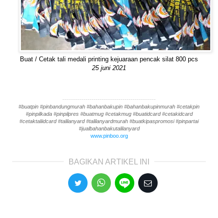
Buat / Cetak tali medali printing kejuaraan pencak silat 800 pcs
25 juni 2021
------------------------------------------------
#buatpin #pinbandungmurah #bahanbakupin #bahanbakupinmurah #cetakpin
#pinpilkada #pinpilpres #buatmug #cetakmug #buatidcard #cetakidcard
#cetaktaliidcard #talilanyard #talilanyardmurah #buatkipaspromosi #pinpartai
#jualbahanbakutalilanyard
www.pinboo.org
BAGIKAN ARTIKEL INI