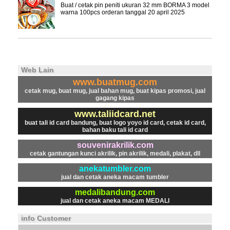
Buat / cetak pin peniti ukuran 32 mm BORMA 3 model
warna 100pcs orderan tanggal 20 april 2025
Web Lain
www.buatmug.com
cetak mug, buat mug, jual bahan mug, buat kipas promosi, jual
gagang kipas
www.taliidcard.net
buat tali id card bandung, buat logo yoyo id card, cetak id card,
bahan baku tali id card
souvenirakrilik.com
cetak gantungan kunci akrilik, pin akrilik, medali, plakat, dll
anekatumbler.com
jual dan cetak aneka macam tumbler
medalibandung.com
jual dan cetak aneka macam MEDALI
info Customer