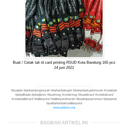
Buat / Cetak tali id card printing RSUD Kota Bandung 165 pcs
14 juni 2021
------------------------------------------------
#buatpin #pinbandungmurah #bahanbakupin #bahanbakupinmurah #cetakpin
#pinpilkada #pinpilpres #buatmug #cetakmug #buatidcard #cetakidcard
#cetaktaliidcard #talilanyard #talilanyardmurah #buatkipaspromosi #pinpartai
#jualbahanbakutalilanyard
www.pinboo.org
BAGIKAN ARTIKEL INI