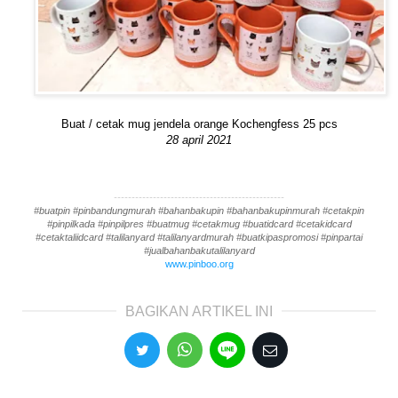
Buat / cetak mug jendela orange Kochengfess 25 pcs
28 april 2021
------------------------------------------------
#buatpin #pinbandungmurah #bahanbakupin #bahanbakupinmurah #cetakpin
#pinpilkada #pinpilpres #buatmug #cetakmug #buatidcard #cetakidcard
#cetaktaliidcard #talilanyard #talilanyardmurah #buatkipaspromosi #pinpartai
#jualbahanbakutalilanyard
www.pinboo.org
BAGIKAN ARTIKEL INI