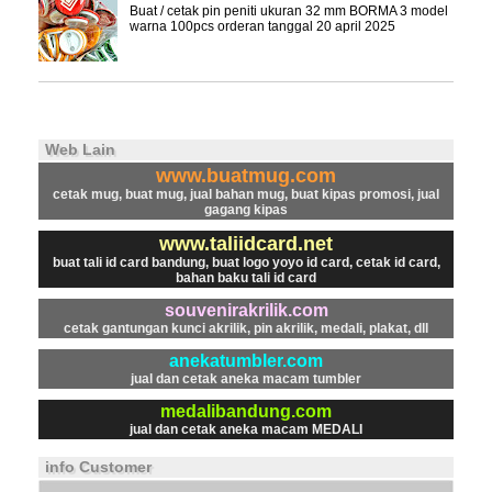
Buat / cetak pin peniti ukuran 32 mm BORMA 3 model
warna 100pcs orderan tanggal 20 april 2025
Web Lain
www.buatmug.com
cetak mug, buat mug, jual bahan mug, buat kipas promosi, jual
gagang kipas
www.taliidcard.net
buat tali id card bandung, buat logo yoyo id card, cetak id card,
bahan baku tali id card
souvenirakrilik.com
cetak gantungan kunci akrilik, pin akrilik, medali, plakat, dll
anekatumbler.com
jual dan cetak aneka macam tumbler
medalibandung.com
jual dan cetak aneka macam MEDALI
info Customer