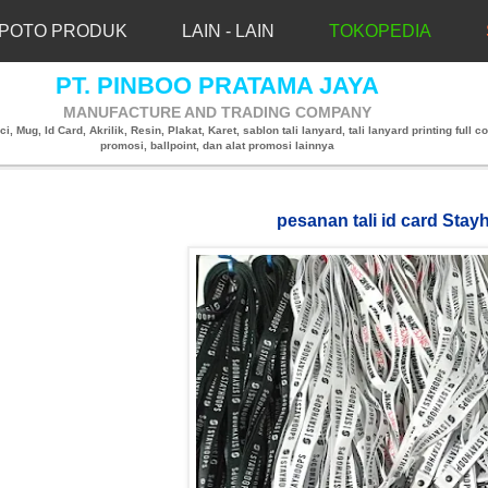
POTO PRODUK
LAIN - LAIN
TOKOPEDIA
PT. PINBOO PRATAMA JAYA
MANUFACTURE AND TRADING COMPANY
, Mug, Id Card, Akrilik, Resin, Plakat, Karet, sablon tali lanyard, tali lanyard printing full co
promosi, ballpoint, dan alat promosi lainnya
pesanan tali id card Sta