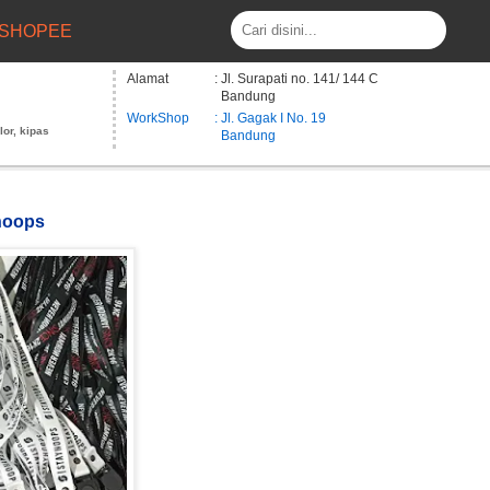
SHOPEE
Alamat
: Jl. Surapati no. 141/ 144 C
Bandung
WorkShop
: Jl. Gagak I No. 19
lor, kipas
Bandung
yhoops