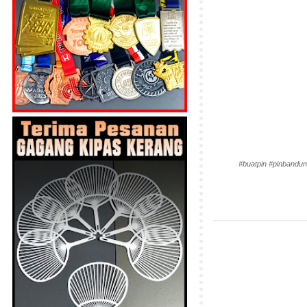
#buatpin #pinbandun