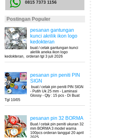
0815 7373 1156
Postingan Populer
pesanan gantungan
kunci akrilik ikon logo
kedokteran
buat / cetak gantungan kunci
akrilik aneka ikon logo
kedokteran, orderan tgl 3 juli 2026
pesanan pin peniti PIN
SIGN
buat / cetak pin peniti PIN SIGN
- Putih Uk 25 mm - Laminasi
Glossy - Qty : 15 pcs - Di Buat
Tgl 10/05
pesanan pin 32 BORMA
Buat / cetak pin peniti ukuran 32
mm BORMA 3 model warna
100pcs orderan tanggal 20 april
2025