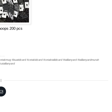
ayhoops 200 pcs
-----
akmug #buatidcard #cetakidcard #cetaktaliidcard #talilanyard #talilanyardmurah
utalilanyard
I