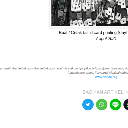
Buat / Cetak tali id card printing St
7 april 2021
-------------------------------------------
gmurah #bahanbakupin #bahanbakupinmurah #cetakpin #pinpilkada #pinpilpres #buatmug #cet
#buatkipaspromosi #pinpartai #jualbahanbak
www.pinboo.org
BAGIKAN ARTIKEL IN