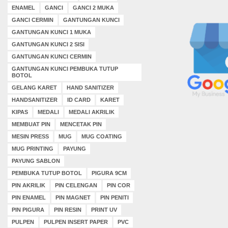
ENAMEL
GANCI
GANCI 2 MUKA
GANCI CERMIN
GANTUNGAN KUNCI
GANTUNGAN KUNCI 1 MUKA
GANTUNGAN KUNCI 2 SISI
GANTUNGAN KUNCI CERMIN
GANTUNGAN KUNCI PEMBUKA TUTUP
BOTOL
GELANG KARET
HAND SANITIZER
HANDSANITIZER
ID CARD
KARET
KIPAS
MEDALI
MEDALI AKRILIK
MEMBUAT PIN
MENCETAK PIN
MESIN PRESS
MUG
MUG COATING
MUG PRINTING
PAYUNG
PAYUNG SABLON
PEMBUKA TUTUP BOTOL
PIGURA 9CM
PIN AKRILIK
PIN CELENGAN
PIN COR
PIN ENAMEL
PIN MAGNET
PIN PENITI
PIN PIGURA
PIN RESIN
PRINT UV
PULPEN
PULPEN INSERT PAPER
PVC