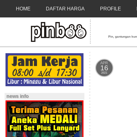
HOME
DAFTAR HARGA
PROFILE
Pin, gantungan kunci
APR
16
2021
news info