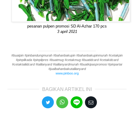
pesanan pulpen promosi SD Al-Azhar 170 pcs
3 april 2021
------------------------------------------------
#buatpin #pinbandungmurah #bahanbakupin #bahanbakupinmurah #cetakpin
#pinpilkada #pinpilpres #buatmug #cetakmug #buatidcard #cetakidcard
#cetaktaliidcard #talilanyard #talilanyardmurah #buatkipaspromosi #pinpartai
#jualbahanbakutalilanyard
www.pinboo.org
BAGIKAN ARTIKEL INI