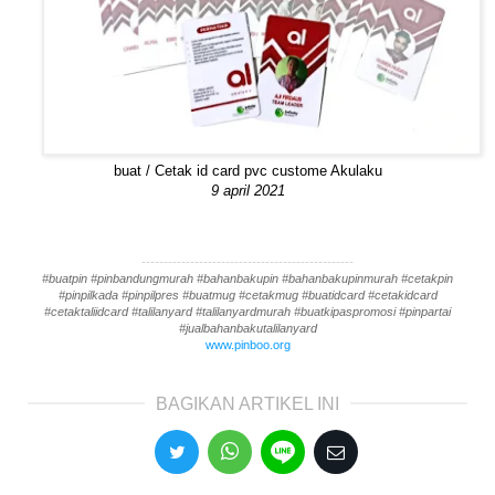
buat / Cetak id card pvc custome Akulaku
9 april 2021
------------------------------------------------
#buatpin #pinbandungmurah #bahanbakupin #bahanbakupinmurah #cetakpin
#pinpilkada #pinpilpres #buatmug #cetakmug #buatidcard #cetakidcard
#cetaktaliidcard #talilanyard #talilanyardmurah #buatkipaspromosi #pinpartai
#jualbahanbakutalilanyard
www.pinboo.org
BAGIKAN ARTIKEL INI