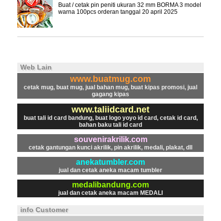
Buat / cetak pin peniti ukuran 32 mm BORMA 3 model
warna 100pcs orderan tanggal 20 april 2025
Web Lain
www.buatmug.com
cetak mug, buat mug, jual bahan mug, buat kipas promosi, jual
gagang kipas
www.taliidcard.net
buat tali id card bandung, buat logo yoyo id card, cetak id card,
bahan baku tali id card
souvenirakrilik.com
cetak gantungan kunci akrilik, pin akrilik, medali, plakat, dll
anekatumbler.com
jual dan cetak aneka macam tumbler
medalibandung.com
jual dan cetak aneka macam MEDALI
info Customer