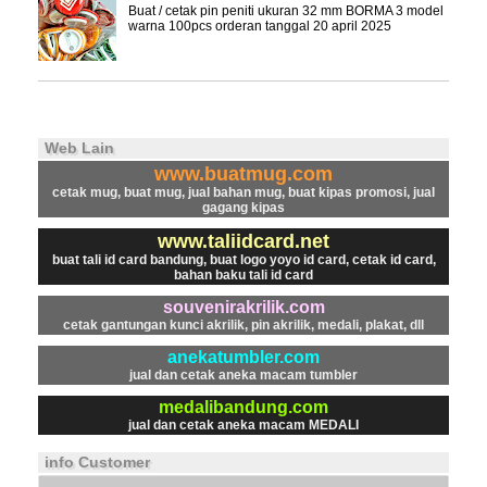
Buat / cetak pin peniti ukuran 32 mm BORMA 3 model
warna 100pcs orderan tanggal 20 april 2025
Web Lain
www.buatmug.com
cetak mug, buat mug, jual bahan mug, buat kipas promosi, jual
gagang kipas
www.taliidcard.net
buat tali id card bandung, buat logo yoyo id card, cetak id card,
bahan baku tali id card
souvenirakrilik.com
cetak gantungan kunci akrilik, pin akrilik, medali, plakat, dll
anekatumbler.com
jual dan cetak aneka macam tumbler
medalibandung.com
jual dan cetak aneka macam MEDALI
info Customer