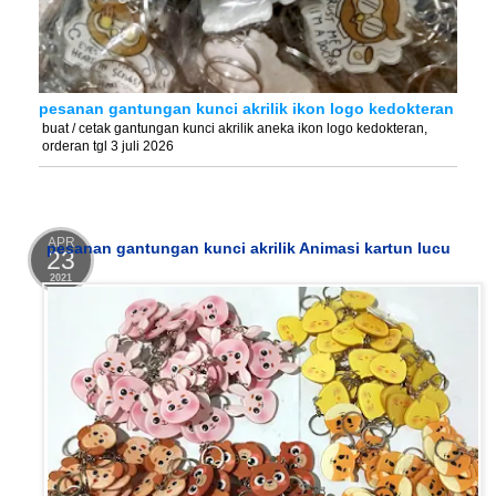
pesanan gantungan kunci akrilik ikon logo kedokteran
buat / cetak gantungan kunci akrilik aneka ikon logo kedokteran,
orderan tgl 3 juli 2026
APR
pesanan gantungan kunci akrilik Animasi kartun lucu
23
2021