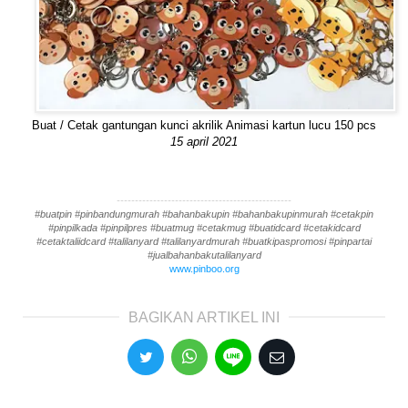
Buat / Cetak gantungan kunci akrilik Animasi kartun lucu 150 pcs
15 april 2021
------------------------------------------------
#buatpin #pinbandungmurah #bahanbakupin #bahanbakupinmurah #cetakpin
#pinpilkada #pinpilpres #buatmug #cetakmug #buatidcard #cetakidcard
#cetaktaliidcard #talilanyard #talilanyardmurah #buatkipaspromosi #pinpartai
#jualbahanbakutalilanyard
www.pinboo.org
BAGIKAN ARTIKEL INI