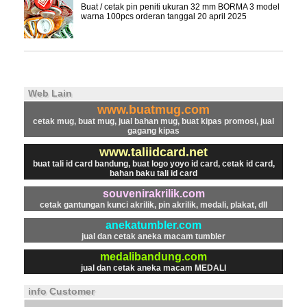
Buat / cetak pin peniti ukuran 32 mm BORMA 3 model
warna 100pcs orderan tanggal 20 april 2025
Web Lain
www.buatmug.com
cetak mug, buat mug, jual bahan mug, buat kipas promosi, jual
gagang kipas
www.taliidcard.net
buat tali id card bandung, buat logo yoyo id card, cetak id card,
bahan baku tali id card
souvenirakrilik.com
cetak gantungan kunci akrilik, pin akrilik, medali, plakat, dll
anekatumbler.com
jual dan cetak aneka macam tumbler
medalibandung.com
jual dan cetak aneka macam MEDALI
info Customer