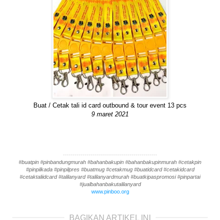
Buat / Cetak tali id card outbound & tour event 13 pcs
9 maret 2021
------------------------------------------------
#buatpin #pinbandungmurah #bahanbakupin #bahanbakupinmurah #cetakpin
#pinpilkada #pinpilpres #buatmug #cetakmug #buatidcard #cetakidcard
#cetaktaliidcard #talilanyard #talilanyardmurah #buatkipaspromosi #pinpartai
#jualbahanbakutalilanyard
www.pinboo.org
BAGIKAN ARTIKEL INI