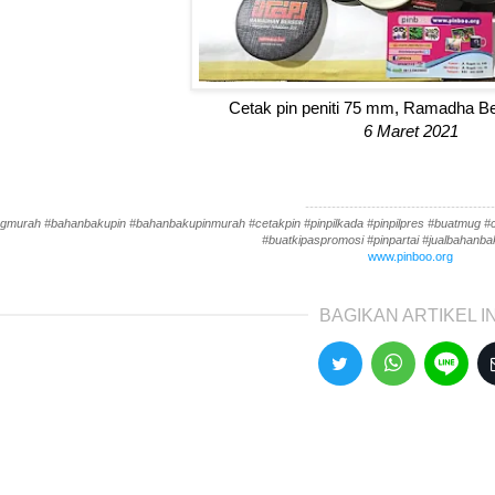
Cetak pin peniti 75 mm, Ramadha Be
6 Maret 2021
-------------------------------------------
gmurah #bahanbakupin #bahanbakupinmurah #cetakpin #pinpilkada #pinpilpres #buatmug #cet
#buatkipaspromosi #pinpartai #jualbahanbak
www.pinboo.org
BAGIKAN ARTIKEL IN