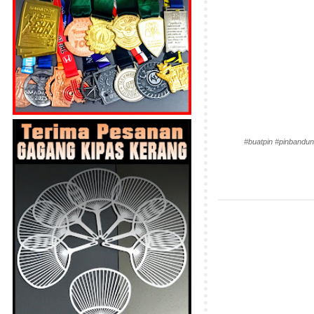
#buatpin #pinbandun