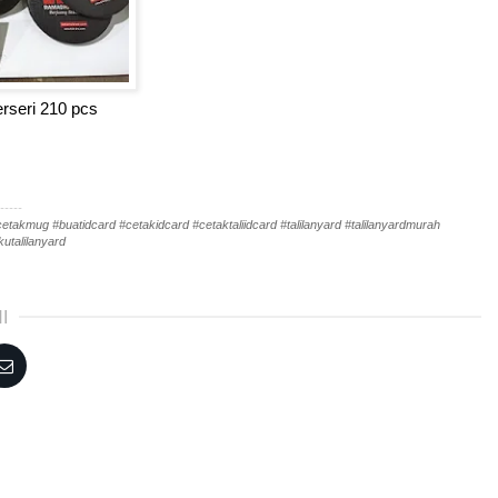
rseri 210 pcs
-----
akmug #buatidcard #cetakidcard #cetaktaliidcard #talilanyard #talilanyardmurah
utalilanyard
I