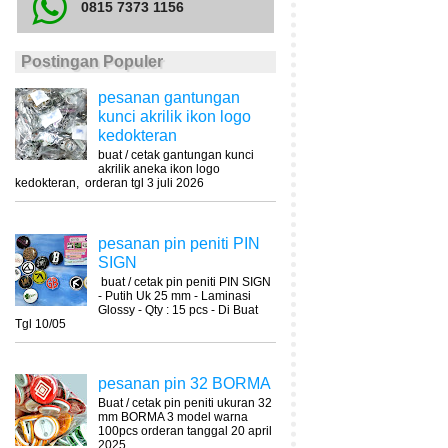
0815 7373 1156
Postingan Populer
pesanan gantungan
kunci akrilik ikon logo
kedokteran
buat / cetak gantungan kunci
akrilik aneka ikon logo
kedokteran, orderan tgl 3 juli 2026
pesanan pin peniti PIN
SIGN
buat / cetak pin peniti PIN SIGN
- Putih Uk 25 mm - Laminasi
Glossy - Qty : 15 pcs - Di Buat
Tgl 10/05
pesanan pin 32 BORMA
Buat / cetak pin peniti ukuran 32
mm BORMA 3 model warna
100pcs orderan tanggal 20 april
2025