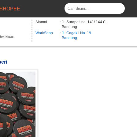
SHOPEE
Alamat
: Jl. Surapati no. 141/ 144 C
Bandung
WorkShop
: Jl. Gagak I No. 19
lor, kipas
Bandung
eri