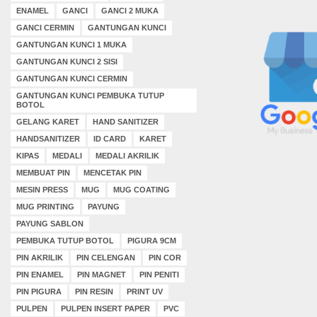
ENAMEL
GANCI
GANCI 2 MUKA
GANCI CERMIN
GANTUNGAN KUNCI
GANTUNGAN KUNCI 1 MUKA
GANTUNGAN KUNCI 2 SISI
GANTUNGAN KUNCI CERMIN
GANTUNGAN KUNCI PEMBUKA TUTUP
BOTOL
GELANG KARET
HAND SANITIZER
HANDSANITIZER
ID CARD
KARET
KIPAS
MEDALI
MEDALI AKRILIK
MEMBUAT PIN
MENCETAK PIN
MESIN PRESS
MUG
MUG COATING
MUG PRINTING
PAYUNG
PAYUNG SABLON
PEMBUKA TUTUP BOTOL
PIGURA 9CM
PIN AKRILIK
PIN CELENGAN
PIN COR
PIN ENAMEL
PIN MAGNET
PIN PENITI
PIN PIGURA
PIN RESIN
PRINT UV
PULPEN
PULPEN INSERT PAPER
PVC