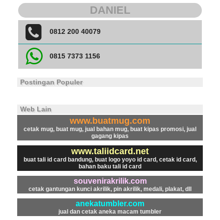
DANIEL
0812 200 40079
0815 7373 1156
Postingan Populer
Web Lain
www.buatmug.com
cetak mug, buat mug, jual bahan mug, buat kipas promosi, jual
gagang kipas
www.taliidcard.net
buat tali id card bandung, buat logo yoyo id card, cetak id card,
bahan baku tali id card
souvenirakrilik.com
cetak gantungan kunci akrilik, pin akrilik, medali, plakat, dll
anekatumbler.com
jual dan cetak aneka macam tumbler