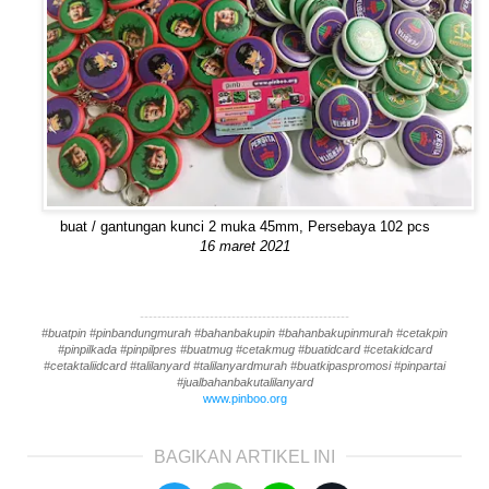
buat / gantungan kunci 2 muka 45mm, Persebaya 102 pcs
16 maret 2021
------------------------------------------------
#buatpin #pinbandungmurah #bahanbakupin #bahanbakupinmurah #cetakpin
#pinpilkada #pinpilpres #buatmug #cetakmug #buatidcard #cetakidcard
#cetaktaliidcard #talilanyard #talilanyardmurah #buatkipaspromosi #pinpartai
#jualbahanbakutalilanyard
www.pinboo.org
BAGIKAN ARTIKEL INI