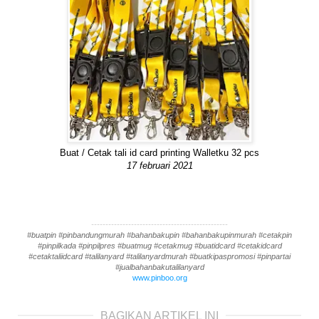
Buat / Cetak tali id card printing Walletku 32 pcs
17 februari 2021
------------------------------------------------
#buatpin #pinbandungmurah #bahanbakupin #bahanbakupinmurah #cetakpin
#pinpilkada #pinpilpres #buatmug #cetakmug #buatidcard #cetakidcard
#cetaktaliidcard #talilanyard #talilanyardmurah #buatkipaspromosi #pinpartai
#jualbahanbakutalilanyard
www.pinboo.org
BAGIKAN ARTIKEL INI