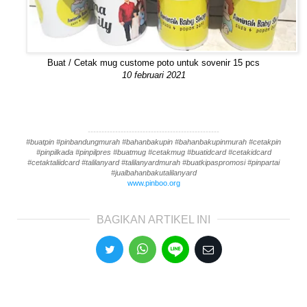
Buat / Cetak mug custome poto untuk sovenir 15 pcs
10 februari 2021
------------------------------------------------
#buatpin #pinbandungmurah #bahanbakupin #bahanbakupinmurah #cetakpin
#pinpilkada #pinpilpres #buatmug #cetakmug #buatidcard #cetakidcard
#cetaktaliidcard #talilanyard #talilanyardmurah #buatkipaspromosi #pinpartai
#jualbahanbakutalilanyard
www.pinboo.org
BAGIKAN ARTIKEL INI