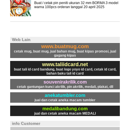
Buat / cetak pin peniti ukuran 32 mm BORMA 3 model
warna 100pcs orderan tanggal 20 april 2025
Web Lain
www.buatmug.com
cetak mug, buat mug, jual bahan mug, buat kipas promosi, jual
gagang kipas
www.taliidcard.net
buat tali id card bandung, buat logo yoyo id card, cetak id card,
bahan baku tali id card
souvenirakrilik.com
cetak gantungan kunci akrilik, pin akrilik, medali, plakat, dll
anekatumbler.com
jual dan cetak aneka macam tumbler
medalibandung.com
jual dan cetak aneka macam MEDALI
info Customer