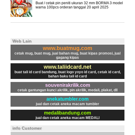
Buat / cetak pin peniti ukuran 32 mm BORMA 3 model
warna 100pcs orderan tanggal 20 april 2025
Web Lain
www.buatmug.com
cetak mug, buat mug, jual bahan mug, buat kipas promosi, jual
gagang kipas
www.taliidcard.net
buat tali id card bandung, buat logo yoyo id card, cetak id card,
bahan baku tali id card
souvenirakrilik.com
cetak gantungan kunci akrilik, pin akrilik, medali, plakat, dll
anekatumbler.com
jual dan cetak aneka macam tumbler
medalibandung.com
jual dan cetak aneka macam MEDALI
info Customer