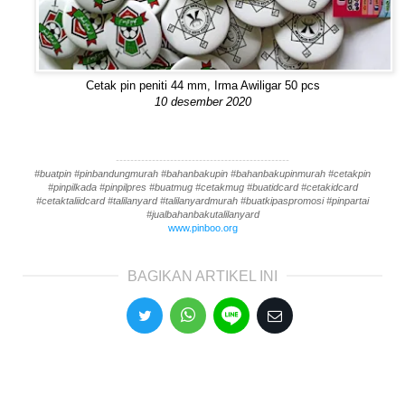
Cetak pin peniti 44 mm, Irma Awiligar 50 pcs
10 desember 2020
------------------------------------------------
#buatpin #pinbandungmurah #bahanbakupin #bahanbakupinmurah #cetakpin
#pinpilkada #pinpilpres #buatmug #cetakmug #buatidcard #cetakidcard
#cetaktaliidcard #talilanyard #talilanyardmurah #buatkipaspromosi #pinpartai
#jualbahanbakutalilanyard
www.pinboo.org
BAGIKAN ARTIKEL INI