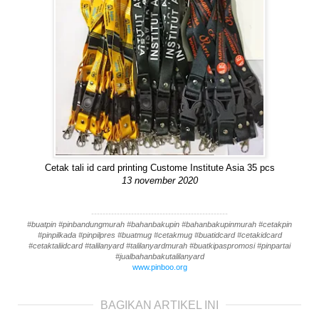
Cetak tali id card printing Custome Institute Asia 35 pcs
13 november 2020
------------------------------------------------
#buatpin #pinbandungmurah #bahanbakupin #bahanbakupinmurah #cetakpin
#pinpilkada #pinpilpres #buatmug #cetakmug #buatidcard #cetakidcard
#cetaktaliidcard #talilanyard #talilanyardmurah #buatkipaspromosi #pinpartai
#jualbahanbakutalilanyard
www.pinboo.org
BAGIKAN ARTIKEL INI