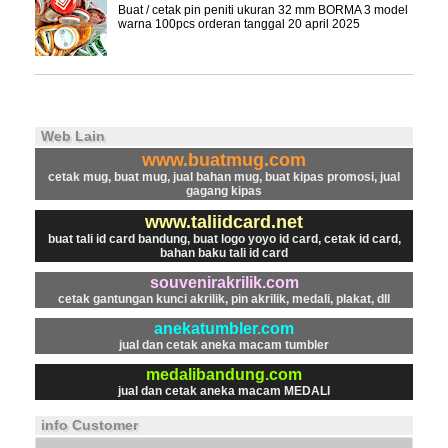
Buat / cetak pin peniti ukuran 32 mm BORMA 3 model
warna 100pcs orderan tanggal 20 april 2025
Web Lain
www.buatmug.com
cetak mug, buat mug, jual bahan mug, buat kipas promosi, jual
gagang kipas
www.taliidcard.net
buat tali id card bandung, buat logo yoyo id card, cetak id card,
bahan baku tali id card
souvenirakrilik.com
cetak gantungan kunci akrilik, pin akrilik, medali, plakat, dll
anekatumbler.com
jual dan cetak aneka macam tumbler
medalibandung.com
jual dan cetak aneka macam MEDALI
info Customer