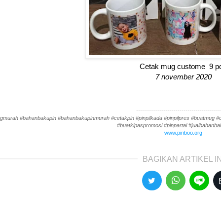
Cetak mug custome 9 p
7 november 2020
-------------------------------------------
gmurah #bahanbakupin #bahanbakupinmurah #cetakpin #pinpilkada #pinpilpres #buatmug #cet
#buatkipaspromosi #pinpartai #jualbahanbak
www.pinboo.org
BAGIKAN ARTIKEL IN