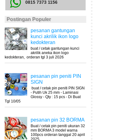
0815 7373 1156
Postingan Populer
pesanan gantungan
kunci akrilik ikon logo
kedokteran
buat / cetak gantungan kunci
akrilik aneka ikon logo
kedokteran, orderan tgl 3 juli 2026
pesanan pin peniti PIN
SIGN
buat / cetak pin peniti PIN SIGN
- Putih Uk 25 mm - Laminasi
Glossy - Qty : 15 pcs - Di Buat
Tgl 10/05
pesanan pin 32 BORMA
Buat / cetak pin peniti ukuran 32
mm BORMA 3 model warna
100pcs orderan tanggal 20 april
2025