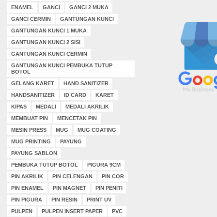
ENAMEL
GANCI
GANCI 2 MUKA
GANCI CERMIN
GANTUNGAN KUNCI
GANTUNGAN KUNCI 1 MUKA
GANTUNGAN KUNCI 2 SISI
GANTUNGAN KUNCI CERMIN
GANTUNGAN KUNCI PEMBUKA TUTUP
BOTOL
GELANG KARET
HAND SANITIZER
HANDSANITIZER
ID CARD
KARET
KIPAS
MEDALI
MEDALI AKRILIK
MEMBUAT PIN
MENCETAK PIN
MESIN PRESS
MUG
MUG COATING
MUG PRINTING
PAYUNG
PAYUNG SABLON
PEMBUKA TUTUP BOTOL
PIGURA 9CM
PIN AKRILIK
PIN CELENGAN
PIN COR
PIN ENAMEL
PIN MAGNET
PIN PENITI
PIN PIGURA
PIN RESIN
PRINT UV
PULPEN
PULPEN INSERT PAPER
PVC