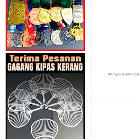
#buatpin #pinbandun