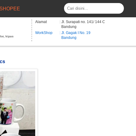
SHOPEE
Alamat
: Jl. Surapati no. 141/ 144 C
Bandung
WorkShop
: Jl. Gagak I No. 19
lor, kipas
Bandung
pcs