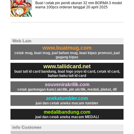
Buat / cetak pin peniti ukuran 32 mm BORMA 3 model
warna 100pcs orderan tanggal 20 april 2025
Web Lain
www.buatmug.com
cetak mug, buat mug, jual bahan mug, buat kipas promosi, jual
gagang kipas
www.taliidcard.net
buat tali id card bandung, buat logo yoyo id card, cetak id card,
bahan baku tali id card
souvenirakrilik.com
cetak gantungan kunci akrilik, pin akrilik, medali, plakat, dll
anekatumbler.com
jual dan cetak aneka macam tumbler
medalibandung.com
jual dan cetak aneka macam MEDALI
info Customer