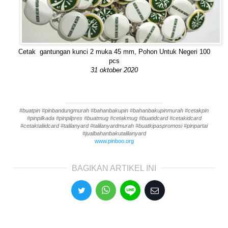
Cetak gantungan kunci 2 muka 45 mm, Pohon Untuk Negeri 100
pcs
31 oktober 2020
------------------------------------------------
#buatpin #pinbandungmurah #bahanbakupin #bahanbakupinmurah #cetakpin
#pinpilkada #pinpilpres #buatmug #cetakmug #buatidcard #cetakidcard
#cetaktaliidcard #talilanyard #talilanyardmurah #buatkipaspromosi #pinpartai
#jualbahanbakutalilanyard
www.pinboo.org
BAGIKAN ARTIKEL INI