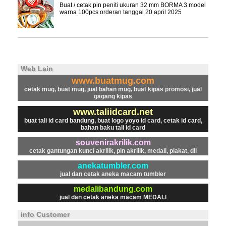
Buat / cetak pin peniti ukuran 32 mm BORMA 3 model
warna 100pcs orderan tanggal 20 april 2025
Web Lain
www.buatmug.com
cetak mug, buat mug, jual bahan mug, buat kipas promosi, jual
gagang kipas
www.taliidcard.net
buat tali id card bandung, buat logo yoyo id card, cetak id card,
bahan baku tali id card
souvenirakrilik.com
cetak gantungan kunci akrilik, pin akrilik, medali, plakat, dll
anekatumbler.com
jual dan cetak aneka macam tumbler
medalibandung.com
jual dan cetak aneka macam MEDALI
info Customer