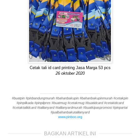
Cetak tali id card printing Jasa Marga 53 pcs
26 oktober 2020
------------------------------------------------
#buatpin #pinbandungmurah #bahanbakupin #bahanbakupinmurah #cetakpin
#pinpilkada #pinpilpres #buatmug #cetakmug #buatidcard #cetakidcard
#cetaktaliidcard #talilanyard #talilanyardmurah #buatkipaspromosi #pinpartai
#jualbahanbakutalilanyard
www.pinboo.org
BAGIKAN ARTIKEL INI