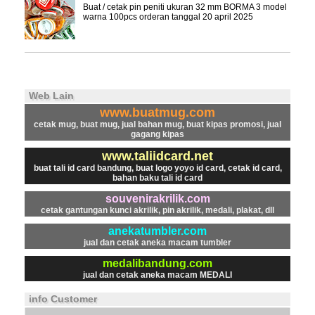
Buat / cetak pin peniti ukuran 32 mm BORMA 3 model
warna 100pcs orderan tanggal 20 april 2025
Web Lain
www.buatmug.com
cetak mug, buat mug, jual bahan mug, buat kipas promosi, jual
gagang kipas
www.taliidcard.net
buat tali id card bandung, buat logo yoyo id card, cetak id card,
bahan baku tali id card
souvenirakrilik.com
cetak gantungan kunci akrilik, pin akrilik, medali, plakat, dll
anekatumbler.com
jual dan cetak aneka macam tumbler
medalibandung.com
jual dan cetak aneka macam MEDALI
info Customer