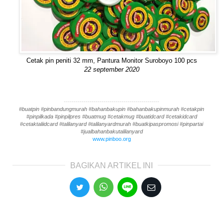
Cetak pin peniti 32 mm, Pantura Monitor Suroboyo 100 pcs
22 september 2020
------------------------------------------------
#buatpin #pinbandungmurah #bahanbakupin #bahanbakupinmurah #cetakpin
#pinpilkada #pinpilpres #buatmug #cetakmug #buatidcard #cetakidcard
#cetaktaliidcard #talilanyard #talilanyardmurah #buatkipaspromosi #pinpartai
#jualbahanbakutalilanyard
www.pinboo.org
BAGIKAN ARTIKEL INI