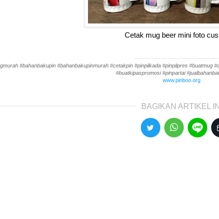
Cetak mug beer mini foto cu
-------------------------------------------
gmurah #bahanbakupin #bahanbakupinmurah #cetakpin #pinpilkada #pinpilpres #buatmug #cet
#buatkipaspromosi #pinpartai #jualbahanbak
www.pinboo.org
BAGIKAN ARTIKEL IN