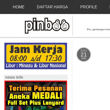
HOME
DAFTAR HARGA
PROFILE
Pin, gantungan kunci
AGU
21
2020
news info