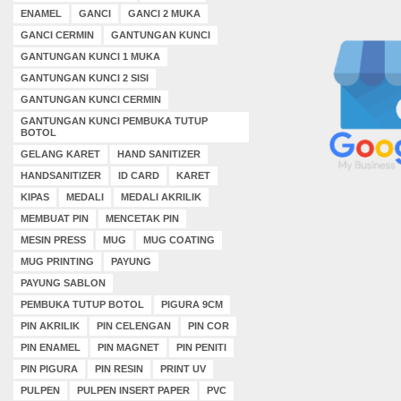
ENAMEL
GANCI
GANCI 2 MUKA
GANCI CERMIN
GANTUNGAN KUNCI
GANTUNGAN KUNCI 1 MUKA
GANTUNGAN KUNCI 2 SISI
GANTUNGAN KUNCI CERMIN
GANTUNGAN KUNCI PEMBUKA TUTUP
BOTOL
GELANG KARET
HAND SANITIZER
HANDSANITIZER
ID CARD
KARET
KIPAS
MEDALI
MEDALI AKRILIK
MEMBUAT PIN
MENCETAK PIN
MESIN PRESS
MUG
MUG COATING
MUG PRINTING
PAYUNG
PAYUNG SABLON
PEMBUKA TUTUP BOTOL
PIGURA 9CM
PIN AKRILIK
PIN CELENGAN
PIN COR
PIN ENAMEL
PIN MAGNET
PIN PENITI
PIN PIGURA
PIN RESIN
PRINT UV
PULPEN
PULPEN INSERT PAPER
PVC