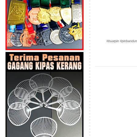
#buatpin #pinbandun