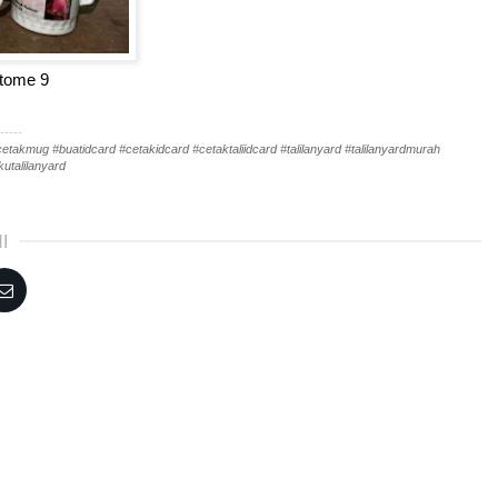
stome 9
-----
akmug #buatidcard #cetakidcard #cetaktaliidcard #talilanyard #talilanyardmurah
utalilanyard
I