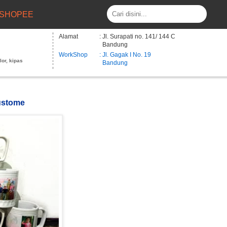
SHOPEE
Alamat
: Jl. Surapati no. 141/ 144 C
Bandung
WorkShop
: Jl. Gagak I No. 19
lor, kipas
Bandung
custome