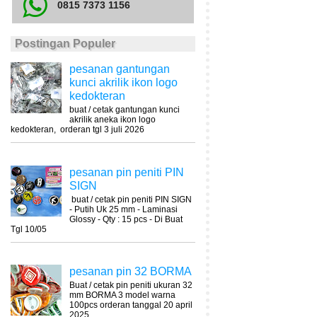
0815 7373 1156
Postingan Populer
pesanan gantungan
kunci akrilik ikon logo
kedokteran
buat / cetak gantungan kunci
akrilik aneka ikon logo
kedokteran, orderan tgl 3 juli 2026
pesanan pin peniti PIN
SIGN
buat / cetak pin peniti PIN SIGN
- Putih Uk 25 mm - Laminasi
Glossy - Qty : 15 pcs - Di Buat
Tgl 10/05
pesanan pin 32 BORMA
Buat / cetak pin peniti ukuran 32
mm BORMA 3 model warna
100pcs orderan tanggal 20 april
2025