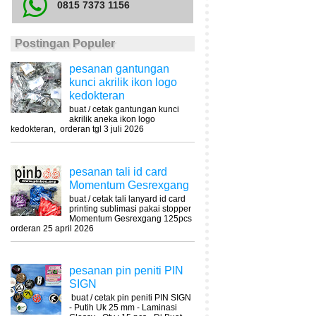
0815 7373 1156
Postingan Populer
pesanan gantungan
kunci akrilik ikon logo
kedokteran
buat / cetak gantungan kunci
akrilik aneka ikon logo
kedokteran, orderan tgl 3 juli 2026
pesanan tali id card
Momentum Gesrexgang
buat / cetak tali lanyard id card
printing sublimasi pakai stopper
Momentum Gesrexgang 125pcs
orderan 25 april 2026
pesanan pin peniti PIN
SIGN
buat / cetak pin peniti PIN SIGN
- Putih Uk 25 mm - Laminasi