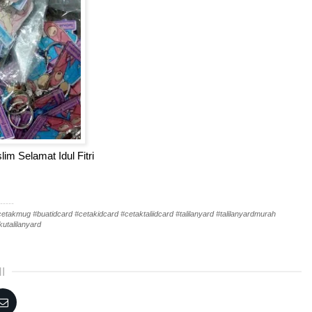
im Selamat Idul Fitri
-----
akmug #buatidcard #cetakidcard #cetaktaliidcard #talilanyard #talilanyardmurah
utalilanyard
I