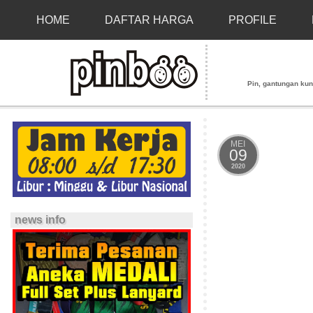
HOME
DAFTAR HARGA
PROFILE
Pin, gantungan kunci
MEI
09
2020
news info