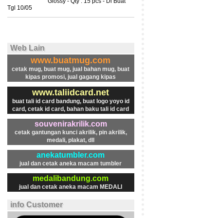
Glossy - Qty : 15 pcs - Di Buat
Tgl 10/05
Web Lain
www.buatmug.com
cetak mug, buat mug, jual bahan mug, buat
kipas promosi, jual gagang kipas
www.taliidcard.net
buat tali id card bandung, buat logo yoyo id
card, cetak id card, bahan baku tali id card
souvenirakrilik.com
cetak gantungan kunci akrilik, pin akrilik,
medali, plakat, dll
anekatumbler.com
jual dan cetak aneka macam tumbler
medalibandung.com
jual dan cetak aneka macam MEDALI
info Customer