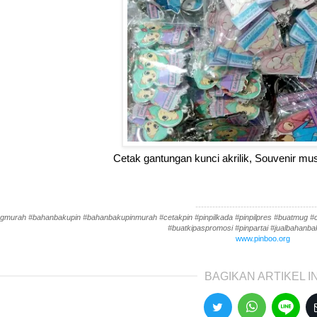
Cetak gantungan kunci akrilik, Souvenir musl
-------------------------------------------
gmurah #bahanbakupin #bahanbakupinmurah #cetakpin #pinpilkada #pinpilpres #buatmug #cet
#buatkipaspromosi #pinpartai #jualbahanbak
www.pinboo.org
BAGIKAN ARTIKEL IN