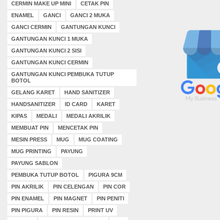
CERMIN MAKE UP MINI
CETAK PIN
ENAMEL
GANCI
GANCI 2 MUKA
GANCI CERMIN
GANTUNGAN KUNCI
GANTUNGAN KUNCI 1 MUKA
GANTUNGAN KUNCI 2 SISI
GANTUNGAN KUNCI CERMIN
GANTUNGAN KUNCI PEMBUKA TUTUP
BOTOL
GELANG KARET
HAND SANITIZER
HANDSANITIZER
ID CARD
KARET
KIPAS
MEDALI
MEDALI AKRILIK
MEMBUAT PIN
MENCETAK PIN
MESIN PRESS
MUG
MUG COATING
MUG PRINTING
PAYUNG
PAYUNG SABLON
PEMBUKA TUTUP BOTOL
PIGURA 9CM
PIN AKRILIK
PIN CELENGAN
PIN COR
PIN ENAMEL
PIN MAGNET
PIN PENITI
PIN PIGURA
PIN RESIN
PRINT UV