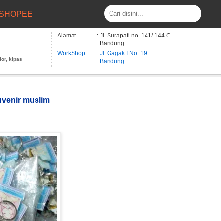
SHOPEE
Alamat
: Jl. Surapati no. 141/ 144 C
Bandung
WorkShop
: Jl. Gagak I No. 19
lor, kipas
Bandung
uvenir muslim