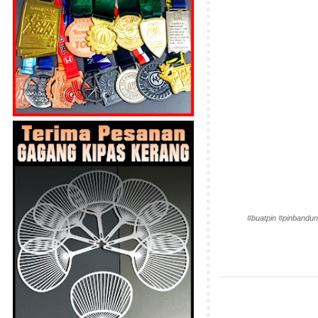
#buatpin #pinbandun