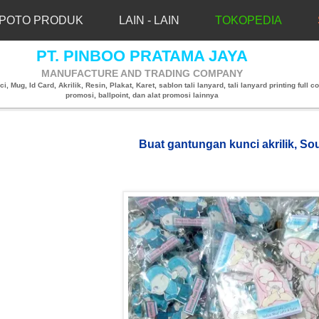
POTO PRODUK
LAIN - LAIN
TOKOPEDIA
PT. PINBOO PRATAMA JAYA
MANUFACTURE AND TRADING COMPANY
, Mug, Id Card, Akrilik, Resin, Plakat, Karet, sablon tali lanyard, tali lanyard printing full co
promosi, ballpoint, dan alat promosi lainnya
Buat gantungan kunci akrilik, So