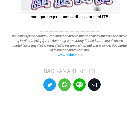
buat gantungan kunci akrilik pasar seni ITB
------------------------------------------------
#buatpin #pinbandungmurah #bahanbakupin #bahanbakupinmurah #cetakpin
#pinpilkada #pinpilpres #buatmug #cetakmug #buatidcard #cetakidcard
#cetaktaliidcard #talilanyard #talilanyardmurah #buatkipaspromosi #pinpartai
#jualbahanbakutalilanyard
www.pinboo.org
BAGIKAN ARTIKEL INI