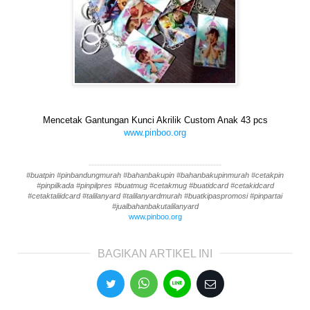
Mencetak Gantungan Kunci Akrilik Custom Anak 43 pcs
www.pinboo.org
------------------------------------------------
#buatpin #pinbandungmurah #bahanbakupin #bahanbakupinmurah #cetakpin
#pinpilkada #pinpilpres #buatmug #cetakmug #buatidcard #cetakidcard
#cetaktaliidcard #talilanyard #talilanyardmurah #buatkipaspromosi #pinpartai
#jualbahanbakutalilanyard
www.pinboo.org
BAGIKAN ARTIKEL INI