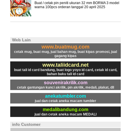
Buat / cetak pin peniti ukuran 32 mm BORMA 3 model
warna 100pcs orderan tanggal 20 april 2025
Web Lain
www.buatmug.com
cetak mug, buat mug, jual bahan mug, buat kipas promosi, jual
gagang kipas
www.taliidcard.net
buat tali id card bandung, buat logo yoyo id card, cetak id card,
bahan baku tali id card
souvenirakrilik.com
cetak gantungan kunci akrilik, pin akrilik, medali, plakat, dll
anekatumbler.com
jual dan cetak aneka macam tumbler
medalibandung.com
jual dan cetak aneka macam MEDALI
info Customer