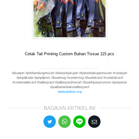
Cetak Tali Printing Custom Bahan Tissue 115 pcs
------------------------------------------------
#buatpin #pinbandungmurah #bahanbakupin #bahanbakupinmurah #cetakpin
#pinpilkada #pinpilpres #buatmug #cetakmug #buatidcard #cetakidcard
#cetaktaliidcard #talilanyard #talilanyardmurah #buatkipaspromosi #pinpartai
#jualbahanbakutalilanyard
www.pinboo.org
BAGIKAN ARTIKEL INI