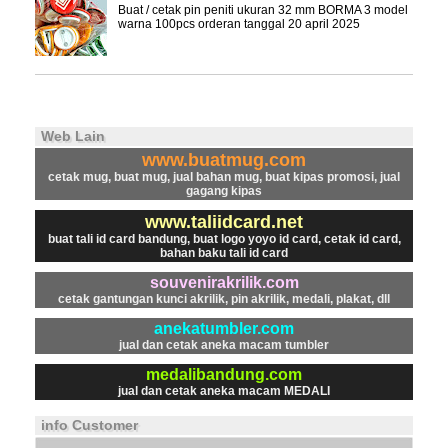
Buat / cetak pin peniti ukuran 32 mm BORMA 3 model
warna 100pcs orderan tanggal 20 april 2025
Web Lain
www.buatmug.com
cetak mug, buat mug, jual bahan mug, buat kipas promosi, jual
gagang kipas
www.taliidcard.net
buat tali id card bandung, buat logo yoyo id card, cetak id card,
bahan baku tali id card
souvenirakrilik.com
cetak gantungan kunci akrilik, pin akrilik, medali, plakat, dll
anekatumbler.com
jual dan cetak aneka macam tumbler
medalibandung.com
jual dan cetak aneka macam MEDALI
info Customer