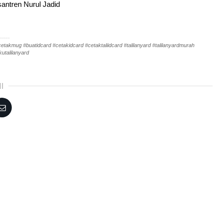
antren Nurul Jadid
-----
akmug #buatidcard #cetakidcard #cetaktaliidcard #talilanyard #talilanyardmurah
utalilanyard
I