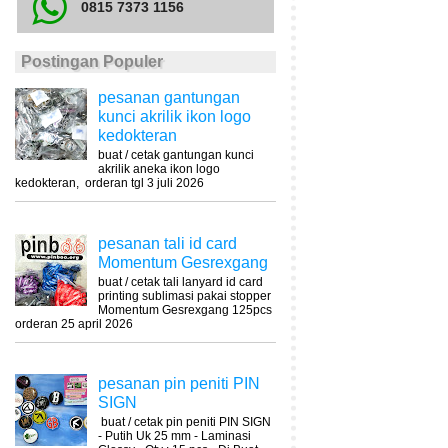
0815 7373 1156
Postingan Populer
pesanan gantungan
kunci akrilik ikon logo
kedokteran
buat / cetak gantungan kunci
akrilik aneka ikon logo
kedokteran, orderan tgl 3 juli 2026
pesanan tali id card
Momentum Gesrexgang
buat / cetak tali lanyard id card
printing sublimasi pakai stopper
Momentum Gesrexgang 125pcs
orderan 25 april 2026
pesanan pin peniti PIN
SIGN
buat / cetak pin peniti PIN SIGN
- Putih Uk 25 mm - Laminasi