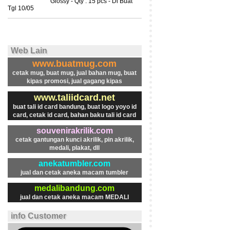
Glossy - Qty : 15 pcs - Di Buat
Tgl 10/05
Web Lain
www.buatmug.com
cetak mug, buat mug, jual bahan mug, buat
kipas promosi, jual gagang kipas
www.taliidcard.net
buat tali id card bandung, buat logo yoyo id
card, cetak id card, bahan baku tali id card
souvenirakrilik.com
cetak gantungan kunci akrilik, pin akrilik,
medali, plakat, dll
anekatumbler.com
jual dan cetak aneka macam tumbler
medalibandung.com
jual dan cetak aneka macam MEDALI
info Customer