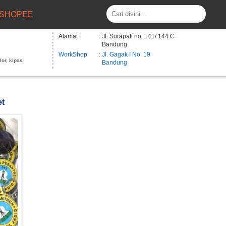
SHOPEE
Alamat
: Jl. Surapati no. 141/ 144 C
Bandung
WorkShop
: Jl. Gagak I No. 19
lor, kipas
Bandung
et