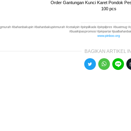
Order Gantungan Kunci Karet Pondok Pes
100 pcs
-------------------------------------------
gmurah #bahanbakupin #bahanbakupinmurah #cetakpin #pinpilkada #pinpilpres #buatmug #cet
#buatkipaspromosi #pinpartai #jualbahanbak
www.pinboo.org
BAGIKAN ARTIKEL IN