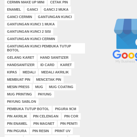
CERMIN MAKE UP MINI
CETAK PIN
ENAMEL
GANCI
GANCI 2 MUKA
GANCI CERMIN
GANTUNGAN KUNCI
GANTUNGAN KUNCI 1 MUKA
GANTUNGAN KUNCI 2 SISI
GANTUNGAN KUNCI CERMIN
GANTUNGAN KUNCI PEMBUKA TUTUP
BOTOL
GELANG KARET
HAND SANITIZER
HANDSANITIZER
ID CARD
KARET
KIPAS
MEDALI
MEDALI AKRILIK
MEMBUAT PIN
MENCETAK PIN
MESIN PRESS
MUG
MUG COATING
MUG PRINTING
PAYUNG
PAYUNG SABLON
PEMBUKA TUTUP BOTOL
PIGURA 9CM
PIN AKRILIK
PIN CELENGAN
PIN COR
PIN ENAMEL
PIN MAGNET
PIN PENITI
PIN PIGURA
PIN RESIN
PRINT UV