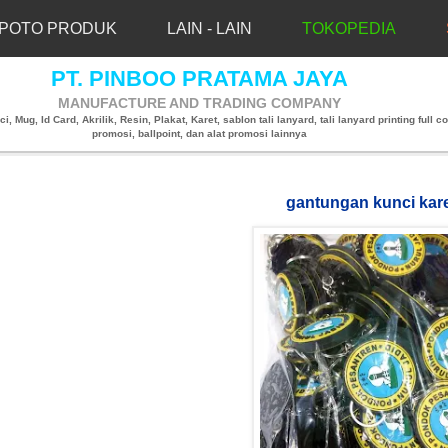
POTO PRODUK
LAIN - LAIN
TOKOPEDIA
PT. PINBOO PRATAMA JAYA
MANUFACTURE AND TRADING COMPANY
, Mug, Id Card, Akrilik, Resin, Plakat, Karet, sablon tali lanyard, tali lanyard printing full co
promosi, ballpoint, dan alat promosi lainnya
gantungan kunci kar