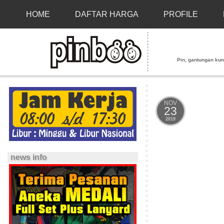
HOME
DAFTAR HARGA
PROFILE
Pin, gantungan kunci
NOV
23
2019
news info